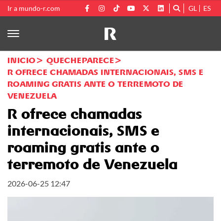
Ir a mundo-r.com
GL
ES
INICIO
QUECHEPARECE
R OFRECE CHAMADAS INTERNACIONAIS, SMS E
ROAMING GRATIS ANTE O TERREMOTO DE
VENEZUELA
R ofrece chamadas
internacionais, SMS e
roaming gratis ante o
terremoto de Venezuela
2026-06-25 12:47