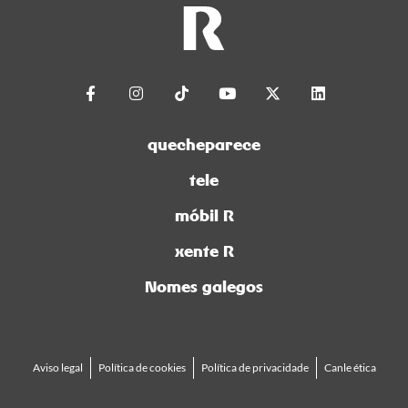
quecheparece
tele
móbil R
xente R
Nomes galegos
Aviso legal
Política de cookies
Política de privacidade
Canle ética