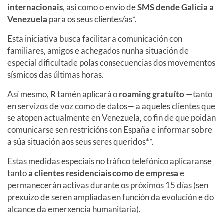
internacionais
, así como o envío de
SMS dende Galicia a
Venezuela
para os seus clientes/as*.
Esta iniciativa busca facilitar a comunicación con
familiares, amigos e achegados nunha situación de
especial dificultade polas consecuencias dos movementos
sísmicos das últimas horas.
Así mesmo,
R
tamén aplicará o
roaming gratuíto
—tanto
en servizos de voz como de datos— a aqueles clientes que
se atopen actualmente en Venezuela, co fin de que poidan
comunicarse sen restricións con España e informar sobre
a súa situación aos seus seres queridos**.
Estas medidas especiais no tráfico telefónico aplicaranse
tanto
a clientes residenciais como de empresa
e
permanecerán activas durante os próximos 15 días (sen
prexuízo de seren ampliadas en función da evolución e do
alcance da emerxencia humanitaria).