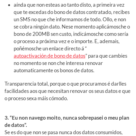
aínda que non esteas ao tanto disto, a primeira vez
que te excedas do bono de datos contratado, recibes
un SMS no que che informamos de todo. Ollo, e non
se cobra ningún dato. Nese momento aplicámosche o
bono de 200MB sen custo, indicámosche como sería
o proceso a próxima vez e o importe. E, ademais,
poñémosche un enlace directo á “
autoactivación de bono de datos
” para que cambies
no momento se non che interesa renovar
automaticamente os bonos de datos.
Transparencia total, porque o que procuramos é darlles
facilidades aos que necesitan renovar os seus datos e que
o proceso sexa máis cómodo.
3. “Eu non navego moito, nunca sobrepasei o meu plan
de datos”.
Se es do que non se pasa nunca dos datos consumidos,