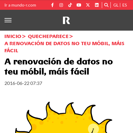
Ir a mundo-r.com
GL
ES
INICIO
QUECHEPARECE
A RENOVACIÓN DE DATOS NO TEU MÓBIL, MÁIS
FÁCIL
A renovación de datos no
teu móbil, máis fácil
2016-06-22 07:37