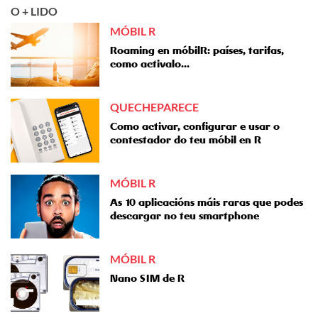
O + LIDO
MÓBIL R
Roaming en móbilR: países, tarifas,
como activalo...
QUECHEPARECE
Como activar, configurar e usar o
contestador do teu móbil en R
MÓBIL R
As 10 aplicacións máis raras que podes
descargar no teu smartphone
MÓBIL R
Nano SIM de R