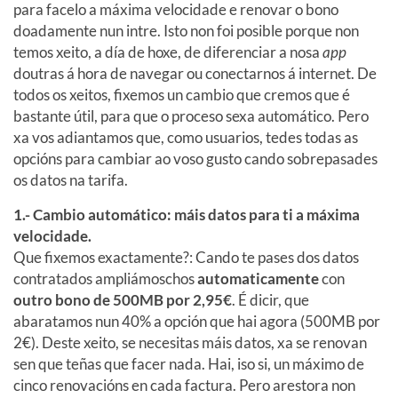
para facelo a máxima velocidade e renovar o bono
doadamente nun intre. Isto non foi posible porque non
temos xeito, a día de hoxe, de diferenciar a nosa
app
doutras á hora de navegar ou conectarnos á internet. De
todos os xeitos, fixemos un cambio que cremos que é
bastante útil, para que o proceso sexa automático. Pero
xa vos adiantamos que, como usuarios, tedes todas as
opcións para cambiar ao voso gusto cando sobrepasades
os datos na tarifa.
1.- Cambio automático: máis datos para ti a máxima
velocidade.
Que fixemos exactamente?: Cando te pases dos datos
contratados ampliámoschos
automaticamente
con
outro bono de 500MB por 2,95€
. É dicir, que
abaratamos nun 40% a opción que hai agora (500MB por
2€). Deste xeito, se necesitas máis datos, xa se renovan
sen que teñas que facer nada. Hai, iso si, un máximo de
cinco renovacións en cada factura. Pero arestora non