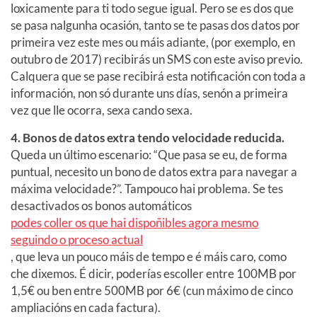
loxicamente para ti todo segue igual. Pero se es dos que
se pasa nalgunha ocasión, tanto se te pasas dos datos por
primeira vez este mes ou máis adiante, (por exemplo, en
outubro de 2017) recibirás un SMS con este aviso previo.
Calquera que se pase recibirá esta notificación con toda a
información, non só durante uns días, senón a primeira
vez que lle ocorra, sexa cando sexa.
4. Bonos de datos extra tendo velocidade reducida.
Queda un último escenario: “Que pasa se eu, de forma
puntual, necesito un bono de datos extra para navegar a
máxima velocidade?”. Tampouco hai problema. Se tes
desactivados os bonos automáticos
podes coller os que hai dispoñibles agora mesmo
seguindo o proceso actual
, que leva un pouco máis de tempo e é máis caro, como
che dixemos. É dicir, poderías escoller entre 100MB por
1,5€ ou ben entre 500MB por 6€ (cun máximo de cinco
ampliacións en cada factura).