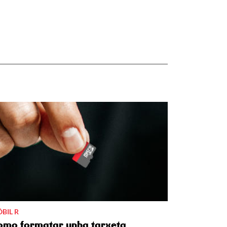
BIL R
omo formatar unha tarxeta