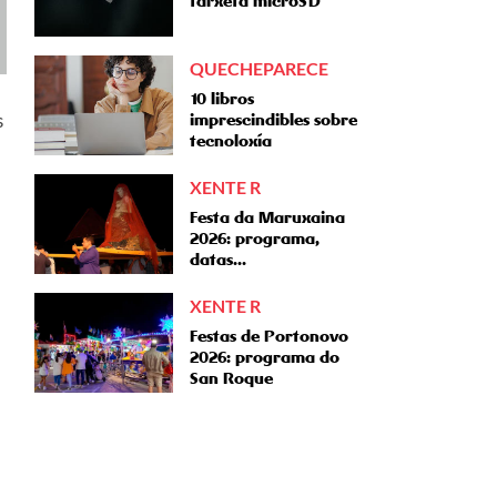
tarxeta microSD
QUECHEPARECE
10 libros
s
imprescindibles sobre
tecnoloxía
XENTE R
Festa da Maruxaina
2026: programa,
datas...
XENTE R
Festas de Portonovo
2026: programa do
San Roque