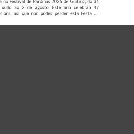
ta no Festival de Pardiñas 2026 de Guitiriz, do 31
 xullo ao 2 de agosto. Este ano celebran 47
icións, así que non podes perder esta Festa de
terese Turístico Galego que organiza a Asociación
ltural Xermolos. Consulta aquí o cartel e o
ograma do Festival de Pardiñas 2026 para pasar
ha fin de semana de festa en Guitiriz.