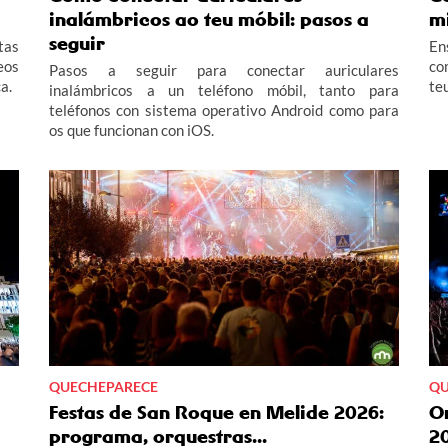
inalámbricos ao teu móbil: pasos a
m
seguir
tas
En
eos
co
Pasos a seguir para conectar auriculares
a.
te
inalámbricos a un teléfono móbil, tanto para
teléfonos con sistema operativo Android como para
os que funcionan con iOS.
QUECHEPARECE
QU
Festas de San Roque en Melide 2026:
O
programa, orquestras...
2