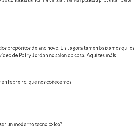
dos propósitos de ano novo. E si, agora tamén baixamos quilos
 vídeo de Patry Jordan no salón da casa. Aquí tes máis
s en febreiro, que nos coñecemos
 ser un moderno tecnolóxico?