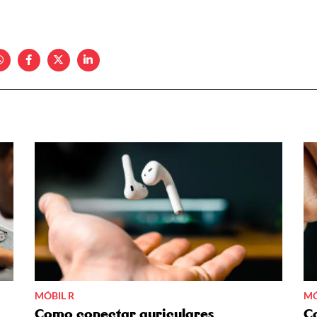
MÓBIL R
MÓ
Como conectar auriculares
C