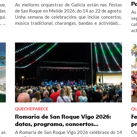
P
ue,
As mellores orquestras de Galicia están nas Festas
das
de San Roque en Melide 2026, do 14 ao 22 de agosto.
As
uí.
Unha semana de celebracións que inclúe concertos,
se
, o
música tradicional, charangas, bandas e actividades
ca
das
infantís. Contámosche todas as actividades do
ac
programa das festas de San Roque en Melide 2026
as
este verán.
Pa
QUECHEPARECE
QU
Romaría de San Roque Vigo 2026:
Fe
datas, programa, concertos…
p
 as
A Romaría de San Roque Vigo 2026 celébrase do 14
Os