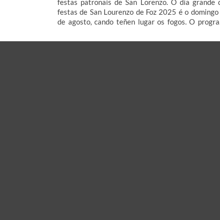
festas patronais de San Lorenzo. O día grande 
festas de San Lourenzo de Foz 2025 é o domingo
de agosto, cando teñen lugar os fogos. O progr
das festas de San Lourenzo de Foz 2025, do 8 ao
de agosto, inclúe ademais verbenas e orquestras 
che contamos aquí.