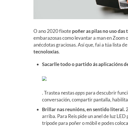
O ano 2020 fíxote
poñer as pilas no uso das 
embarazosas como levantar a man en Zoom ou
anécdotas graciosas. Así que, fai a túa lista d
tecnoloxías
.
Sacarlle todo o partido ás aplicacións 
. Trastea nestas
apps
para descubrir funci
conversación, compartir pantalla, habilitar
Brillar nas reunións, en sentido literal.
2
arriba. Para Reis pide un anel de luz LED 
trípode para poñer o móbil e podes coloc