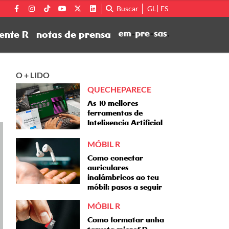
Buscar
GL
ES
ente R
notas de prensa
O + LIDO
QUECHEPARECE
As 10 mellores
ferramentas de
Intelixencia Artificial
MÓBIL R
Como conectar
auriculares
inalámbricos ao teu
móbil: pasos a seguir
MÓBIL R
Como formatar unha