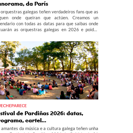
anorama, da París
 orquestras galegas teñen verdadeiros fans que as
guen onde queiran que actúen. Creamos un
lendario con todas as datas para que saibas onde
tuarán as orquestras galegas en 2026 e poidas
istir a todas as verbenas da Orquestra Panorama,
rís de Noia, Combo Dominicano e Los Satélites.
ECHEPARECE
stival de Pardiñas 2026: datas,
rograma, cartel…
 amantes da música e a cultura galega teñen unha