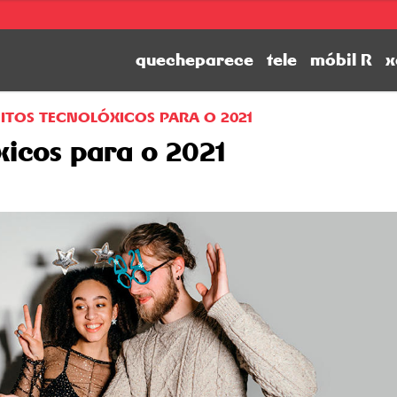
quecheparece
tele
móbil R
x
ITOS TECNOLÓXICOS PARA O 2021
xicos para o 2021