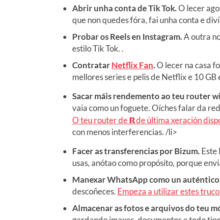
Abrir unha conta de Tik Tok.
O lecer ago
que non quedes fóra, fai unha conta e diví
Probar os Reels en Instagram.
A outra no
estilo Tik Tok. .
Contratar
Netflix Fan
.
O lecer na casa fo
mellores series e pelis de Netflix e 10 GB
Sacar máis rendemento ao teu router wi
vaia como un foguete. Oíches falar da red
O teu router de
R
de última xeración dis
con menos interferencias. /li>
Facer as transferencias por Bizum.
Este 
usas, anótao como propósito, porque envia
Manexar WhatsApp como un auténtico 
descoñeces.
Empeza a utilizar estes truco
Almacenar as fotos e arquivos do teu m
gardando imaxes, documentos e todo tipo