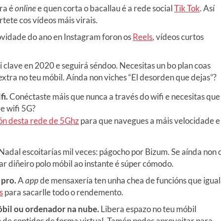
ra é
online
e quen corta o bacallau é a rede social
Tik Tok
. Así
rtete cos vídeos máis virais.
vidade do ano en Instagram foron os
Reels
, vídeos curtos
i clave en 2020 e seguirá séndoo. Necesitas un bo plan coas
 extra no teu móbil. Aínda non viches “El desorden que dejas”?
fi.
Conéctaste máis que nunca a través do wifi e necesitas que
e wifi 5G?
pón desta rede de 5Ghz
para que navegues a máis velocidade e
Nadal escoitarías mil veces: págocho por Bizum. Se aínda non 
r diñeiro polo móbil ao instante é súper cómodo.
pro.
A
app
de mensaxería ten unha chea de funcións que igual
s
para sacarlle todo o rendemento.
óbil ou ordenador na nube.
Libera espazo no teu móbil
 de contidos de forma virtual. Tamén podes aproveitar para