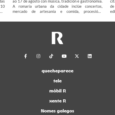
das
ao 17 de agosto con música, tradición e gastronomía.
ci
 10
A romaría urbana da cidade inclúe concertos,
de
ama
mercado de artesanía e comida, procesión...
ed
 11
Contámosche todo o programa da Romaría de San
In
que
Roque Vigo 2026, que se celebra na contorna da finca
Cu
de San Roque en Vigo.
pr
un
quecheparece
tele
móbil R
xente R
Nomes galegos