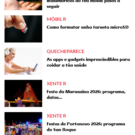
inalámbricos ao teu móbil: pasos a
seguir
MÓBIL R
Como formatar unha tarxeta microSD
QUECHEPARECE
As apps e gadgets imprescindibles para
coidar a túa saúde
XENTE R
Festa da Maruxaina 2026: programa,
datas...
XENTE R
Festas de Portonovo 2026: programa
do San Roque