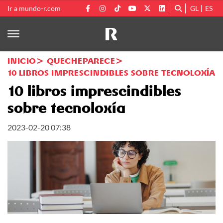
Ir a mundo-r.com
GL
ES
INICIO
QUECHEPARECE
10 LIBROS IMPRESCINDIBLES SOBRE TECNOLOXÍA
10 libros imprescindibles
sobre tecnoloxía
2023-02-20 07:38