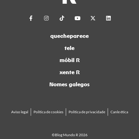
quecheparece
tele
móbil R
xente R
Nomes galegos
Aviso legal
Política de cookies
Política de privacidade
Canle ética
©Blog Mundo R 2026