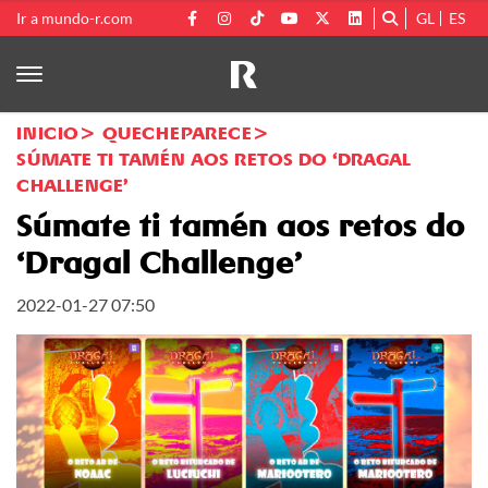
Ir a mundo-r.com
GL
ES
INICIO
QUECHEPARECE
SÚMATE TI TAMÉN AOS RETOS DO ‘DRAGAL
CHALLENGE’
Súmate ti tamén aos retos do
‘Dragal Challenge’
2022-01-27 07:50