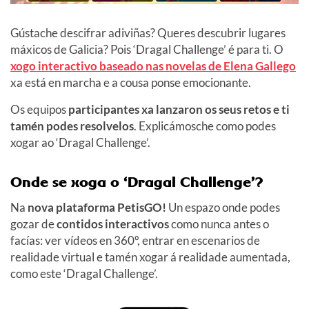
Gústache descifrar adiviñas? Queres descubrir lugares
máxicos de Galicia? Pois ‘Dragal Challenge’ é para ti. O
xogo interactivo baseado nas novelas de Elena Gallego
xa está en marcha e a cousa ponse emocionante.
Os equipos
participantes xa lanzaron os seus retos e ti
tamén podes resolvelos
. Explicámosche como podes
xogar ao ‘Dragal Challenge’.
Onde se xoga o ‘Dragal Challenge’?
Na
nova plataforma PetisGO!
Un espazo onde podes
gozar de
contidos interactivos
como nunca antes o
facías: ver vídeos en 360º, entrar en escenarios de
realidade virtual e tamén xogar á realidade aumentada,
como este ‘Dragal Challenge’.