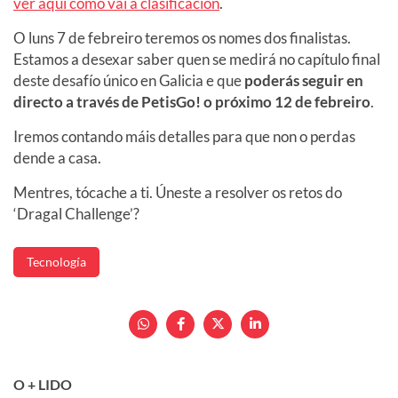
ver aquí como vai a clasificación
.
O luns 7 de febreiro teremos os nomes dos finalistas.
Estamos a desexar saber quen se medirá no capítulo final
deste desafío único en Galicia e que
poderás seguir en
directo a través de PetisGo! o próximo 12 de febreiro
.
Iremos contando máis detalles para que non o perdas
dende a casa.
Mentres, tócache a ti. Úneste a resolver os retos do
‘Dragal Challenge’?
Tecnología
O + LIDO