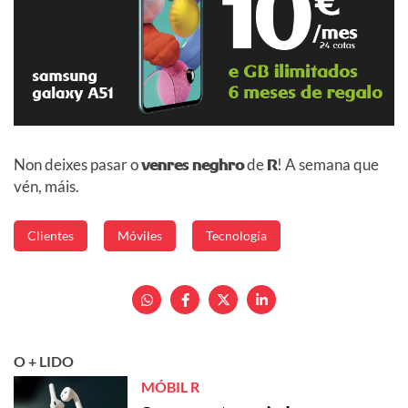
Non deixes pasar o
venres neghro
de
R
! A semana que
vén, máis.
Clientes
Móviles
Tecnología
O + LIDO
MÓBIL R