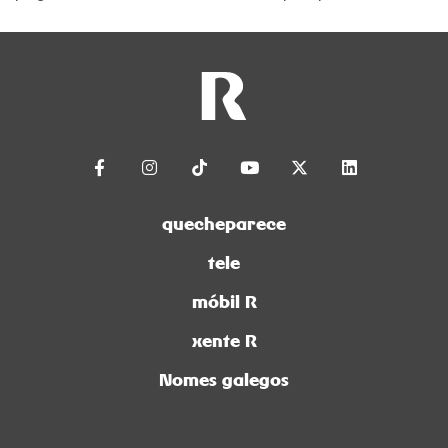
semana de festa en Guitiriz.
quecheparece
tele
móbil R
xente R
Nomes galegos