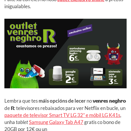
inigualables.
Lembra que tes
máis opcións de lecer
no
venres neghro
de
R
: televisores rebaixados para ver Netflix en bucle, un
paquete de televisor Smart TV LG 32” e móbil LG K41s
,
unha
tablet
Samsung Galaxy Tab A47
gratis co bono de
20GB por 12€ ou un