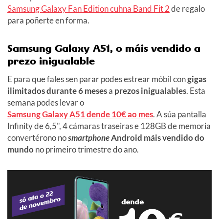
Samsung Galaxy Fan Edition cuhna Band Fit 2
de regalo
para poñerte en forma.
Samsung Galaxy A51, o máis vendido a
prezo inigualable
E para que fales sen parar podes estrear móbil con
gigas
ilimitados durante 6 meses
a
prezos inigualables
. Esta
semana podes levar o
Samsung Galaxy A51 dende 10€ ao mes
. A súa pantalla
Infinity de 6,5", 4 cámaras traseiras e 128GB de memoria
convertérono no
smartphone
Android máis vendido do
mundo
no primeiro trimestre do ano.