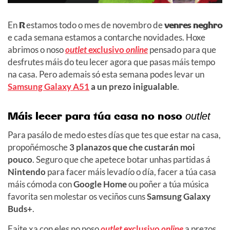
En
R
estamos todo o mes de novembro de
venres neghro
e cada semana estamos a contarche novidades. Hoxe
abrimos o noso
outlet
exclusivo
online
pensado para que
desfrutes máis do teu lecer agora que pasas máis tempo
na casa. Pero ademais só esta semana podes levar un
Samsung Galaxy A51
a un prezo inigualable
.
Máis lecer para túa casa no noso
outlet
Para pasálo de medo estes días que tes que estar na casa,
propoñémosche
3 planazos que che custarán moi
pouco
. Seguro que che apetece botar unhas partidas á
Nintendo
para facer máis levadío o día, facer a túa casa
máis cómoda con
Google Home
ou poñer a túa música
favorita sen molestar os veciños cuns
Samsung Galaxy
Buds+
.
Faite xa con eles no noso
outlet
exclusivo
online
a prezos