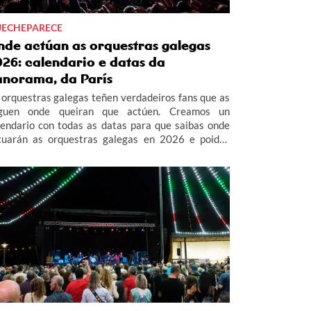
ECHEPARECE
nde actúan as orquestras galegas
026: calendario e datas da
anorama, da París
 orquestras galegas teñen verdadeiros fans que as
guen onde queiran que actúen. Creamos un
lendario con todas as datas para que saibas onde
tuarán as orquestras galegas en 2026 e poidas
istir a todas as verbenas da Orquestra Panorama,
rís de Noia, Combo Dominicano e Los Satélites.