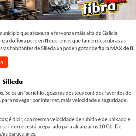
unicipio que atesoura a fervenza máis alta de Galicia.
nza do Toxa pero en
R
queremos que tamén descubras as
os/as habitantes de Silleda xa poden gozar de
fibra MAX de
R
.
da
 Silleda
s. Se es un "seriéfilo", gozarás dos teus contidos favoritos de
E, para navegar por internet, máis velocidade e seguridade.
cos
; é dicir, coa mesma velocidade de subida e de baixada e
noso internet está preparado para alcanzar os 10 Gb. De
as particulares.