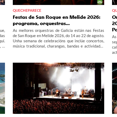
QUECHEPARECE
QU
Festas de San Roque en Melide 2026:
O
programa, orquestras...
2
P
ue,
As mellores orquestras de Galicia están nas Festas
das
de San Roque en Melide 2026, do 14 ao 22 de agosto.
As
uí.
Unha semana de celebracións que inclúe concertos,
se
, o
música tradicional, charangas, bandas e actividades
ca
das
infantís. Contámosche todas as actividades do
ac
programa das festas de San Roque en Melide 2026
as
este verán.
Pa