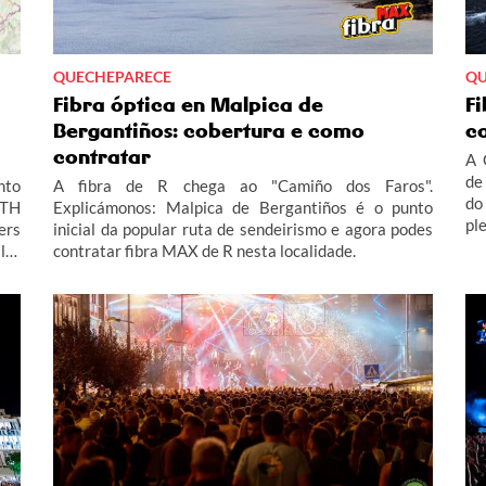
QUECHEPARECE
QU
Fibra óptica en Malpica de
F
Bergantiños: cobertura e como
c
contratar
A 
de
nto
A fibra de R chega ao "Camiño dos Faros".
do
TTH
Explicámonos: Malpica de Bergantiños é o punto
pl
ers
inicial da popular ruta de sendeirismo e agora podes
MA
lor
contratar fibra MAX de R nesta localidade.
 só
que
de.
con
nos