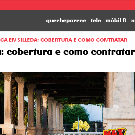
quecheparece
tele
móbil R
x
ICA EN SILLEDA: COBERTURA E COMO CONTRATAR
da: cobertura e como contratar