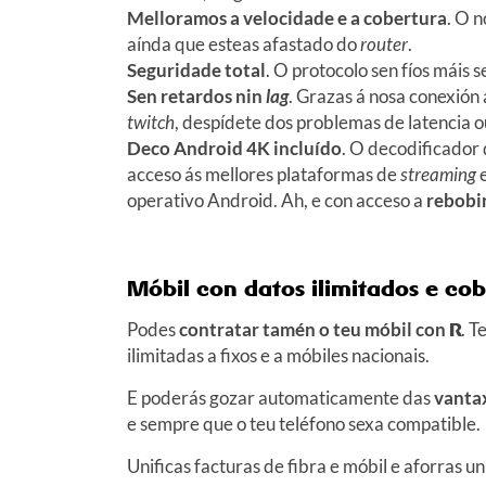
Melloramos a velocidade e a cobertura
. O 
aínda que esteas afastado do
router
.
Seguridade total
. O protocolo sen fíos máis
Sen retardos nin
lag
. Grazas á nosa conexión
twitch
, despídete dos problemas de latencia 
Deco Android 4K incluído
. O decodificador
acceso ás mellores plataformas de
streaming
e
operativo Android. Ah, e con acceso a
rebobi
Móbil con datos ilimitados e cob
Podes
contratar tamén o teu móbil con
R
. 
ilimitadas a fixos e a móbiles nacionais.
E poderás gozar automaticamente das
vantax
e sempre que o teu teléfono sexa compatible.
Unificas facturas de fibra e móbil e aforras u