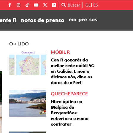
Buscar
GL
ES
ente R
notas de prensa
O + LIDO
MÓBIL R
Con R gozarás da
mellor rede móbil 5G
en Galicia. E non o
dicimos nós, dino os
datos de nPerf
QUECHEPARECE
Fibra óptica en
Malpica de
Bergantiños:
cobertura e como
contratar