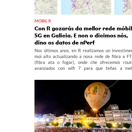
MÓBIL R
Con R gozarás da mellor rede móbil
5G en Galicia. E non o dicimos nós,
dino os datos de nPerf
Nos últimos anos, en R realizamos un investime
moi alto actualizando a nosa rede de fibra a F
(fibra ata o fogar), onde che ofrecemos rout
avanzados con wifi 7 para que teñas a mel
experiencia e cobertura wifi de Galicia. Pero non
iso, senón que traballamos e traballamos para 
teñas la mellor cobertura móbil 5G da comunida
De feito, o noso obxectivo era acabar este 2026 
5G no 100% do rural galego habitado e adiantámo
ás nosas previsións.