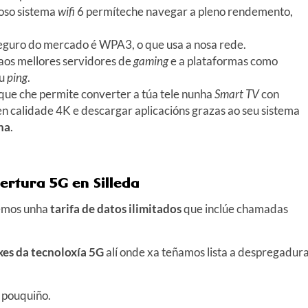
noso sistema
wifi
6 permíteche navegar a pleno rendemento,
 seguro do mercado é WPA3, o que usa a nosa rede.
 aos mellores servidores de
gaming
e a plataformas como
ou
ping
.
 que che permite converter a túa tele nunha
Smart TV
con
n calidade 4K e descargar aplicacións grazas ao seu sistema
na
.
ertura 5G en Silleda
Temos unha
tarifa de datos ilimitados
que inclúe chamadas
es da tecnoloxía 5G
alí onde xa teñamos lista a despregadur
n pouquiño.