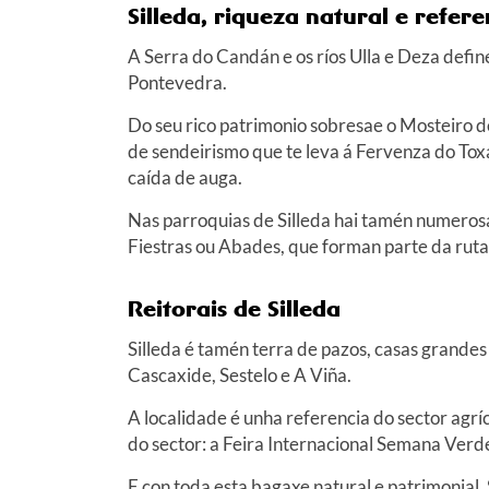
Silleda, riqueza natural e refer
A Serra do Candán e os ríos Ulla e Deza define
Pontevedra.
Do seu rico patrimonio sobresae o Mosteiro d
de sendeirismo que te leva á Fervenza do Toxa
caída de auga.
Nas parroquias de Silleda hai tamén numerosa
Fiestras ou Abades, que forman parte da ruta
Reitorais de Silleda
Silleda é tamén terra de pazos, casas grandes
Cascaxide, Sestelo e A Viña.
A localidade é unha referencia do sector agríc
do sector: a Feira Internacional Semana Verde
E con toda esta bagaxe natural e patrimonial, 