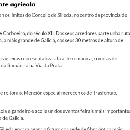
ente agrícola
n os límites do Concello de Silleda, no centro da provincia de
e Carboeiro, do século XII. Dos seus arredores parte unha rut
, a máis grande de Galicia, cos seus 30 metros de altura de
s igrexas representativas da arte románica, como as de
 da Románica na Vía da Prata.
 e reitorais. Mención especial merecen os de Trasfontao,
ola e gandeiro e acolle un dos eventos feirais máis importante
 de Galicia.
Silleda encara agora o futuro coa rede de fibra óptica máis