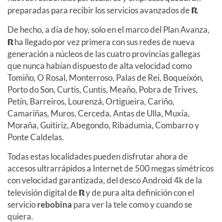
preparadas para recibir los servicios avanzados de
R
.
De hecho, a día de hoy, solo en el marco del Plan Avanza,
R
ha llegado por vez primera con sus redes de nueva
generación a núcleos de las cuatro provincias gallegas
que nunca habían dispuesto de alta velocidad como
Tomiño, O Rosal, Monterroso, Palas de Rei, Boqueixón,
Porto do Son, Curtis, Cuntis, Meaño, Pobra de Trives,
Petín, Barreiros, Lourenzá, Ortigueira, Cariño,
Camariñas, Muros, Cerceda, Antas de Ulla, Muxía,
Moraña, Guitiriz, Abegondo, Ribadumia, Combarro y
Ponte Caldelas.
Todas estas localidades pueden disfrutar ahora de
accesos ultrarrápidos a Internet de 500 megas simétricos
con velocidad garantizada, del desco Android 4k de la
televisión digital de
R
y de pura alta definición con el
servicio
rebobina
para ver la tele como y cuando se
quiera.