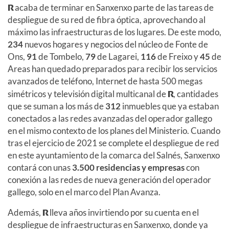
R
acaba de terminar en Sanxenxo parte de las tareas de
despliegue de su red de fibra óptica, aprovechando al
máximo las infraestructuras de los lugares. De este modo,
234
nuevos hogares y negocios del núcleo de Fonte de
Ons,
91
de Tombelo,
79
de Lagarei,
116
de Freixo y
45
de
Areas han quedado preparados para recibir los servicios
avanzados de teléfono, Internet de hasta 500 megas
simétricos y televisión digital multicanal de
R
, cantidades
que se suman a los más de
312
inmuebles que ya estaban
conectados a las redes avanzadas del operador gallego
en el mismo contexto de los planes del Ministerio. Cuando
tras el ejercicio de 2021 se complete el despliegue de red
en este ayuntamiento de la comarca del Salnés, Sanxenxo
contará con unas
3.500 residencias y empresas
con
conexión a las redes de nueva generación del operador
gallego, solo en el marco del Plan Avanza.
Además,
R
lleva años invirtiendo por su cuenta en el
despliegue de infraestructuras en Sanxenxo, donde ya