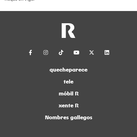
quecheparece
tele
móbil R
xente R
Nombres gallegos