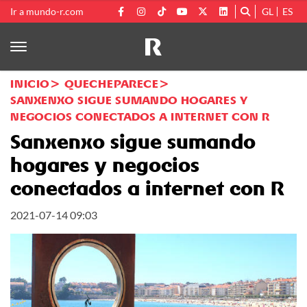
Ir a mundo-r.com
GL
ES
INICIO
QUECHEPARECE
SANXENXO SIGUE SUMANDO HOGARES Y
NEGOCIOS CONECTADOS A INTERNET CON R
Sanxenxo sigue sumando
hogares y negocios
conectados a internet con R
2021-07-14 09:03