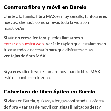
Contrata fibra y móvil en Burela
Unirte a la familia
fibra MAX
es muy sencillo, tanto si eres
nuevo/a cliente/a como si llevas toda la vida con
nosotros/as.
Si aún
no eres cliente/a
, puedes llamarnos o
entrar en nuestra web
. Verás lo rápido que instalamos en
tu casa todo lo necesario para que disfrutes de las
ventajas de fibra MAX
.
Si ya
eres cliente/a
, te llamaremos cuando
fibra MAX
esté disponible en tu zona.
Cobertura de fibra óptica en Burela
Si vives en Burela, quizás ya tengas contratada la oferta
de fibra y
tarifas de móvil con gigas ilimitados de
R
y