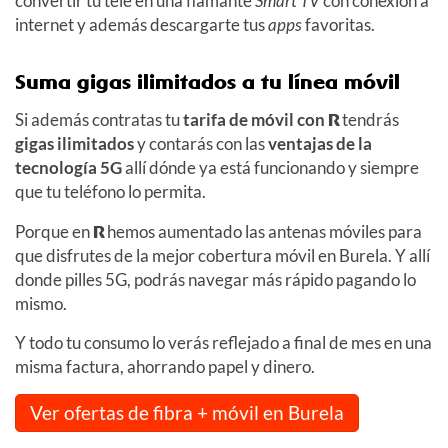
convertir tu tele en una flamante
Smart TV
con conexión a
internet y además descargarte tus
apps
favoritas.
Suma gigas ilimitados a tu línea móvil
Si además contratas tu
tarifa de móvil con
R
tendrás
gigas ilimitados
y contarás con las
ventajas de la
tecnología 5G
allí dónde ya está funcionando y siempre
que tu teléfono lo permita.
Porque en
R
hemos aumentado las antenas móviles para
que disfrutes de la mejor cobertura móvil en Burela. Y allí
donde pilles 5G, podrás navegar más rápido pagando lo
mismo.
Y todo tu consumo lo verás reflejado a final de mes en una
misma factura, ahorrando papel y dinero.
Ver ofertas de fibra + móvil en Burela