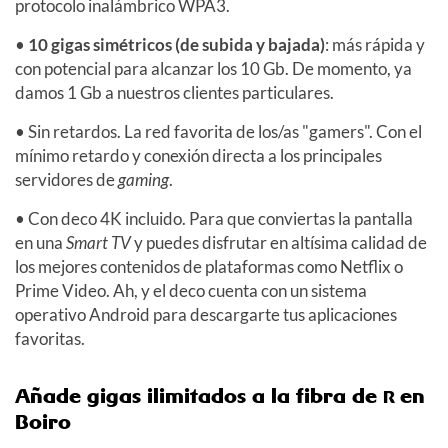
protocolo inalámbrico WPA3.
•
10 gigas simétricos (de subida y bajada)
: más rápida y
con potencial para alcanzar los 10 Gb. De momento, ya
damos 1 Gb a nuestros clientes particulares.
• Sin retardos. La red favorita de los/as "gamers". Con el
mínimo retardo y conexión directa a los principales
servidores de
gaming
.
• Con deco 4K incluido. Para que conviertas la pantalla
en una
Smart TV
y puedes disfrutar en altísima calidad de
los mejores contenidos de plataformas como Netflix o
Prime Video. Ah, y el deco cuenta con un sistema
operativo Android para descargarte tus aplicaciones
favoritas.
Añade gigas ilimitados a la fibra de
en
R
Boiro