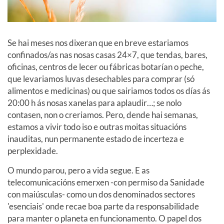
Se hai meses nos dixeran que en breve estariamos
confinados/as nas nosas casas 24×7, que tendas, bares,
oficinas, centros de lecer ou fábricas botarían o peche,
que levariamos luvas desechables para comprar (só
alimentos e medicinas) ou que sairiamos todos os días ás
20:00 h ás nosas xanelas para aplaudir…; se nolo
contasen, non o creriamos. Pero, dende hai semanas,
estamos a vivir todo iso e outras moitas situacións
inauditas, nun permanente estado de incerteza e
perplexidade.
O mundo parou, pero a vida segue. E as
telecomunicacións emerxen -con permiso da Sanidade
con maiúsculas- como un dos denominados sectores
'esenciais' onde recae boa parte da responsabilidade
para manter o planeta en funcionamento. O papel dos