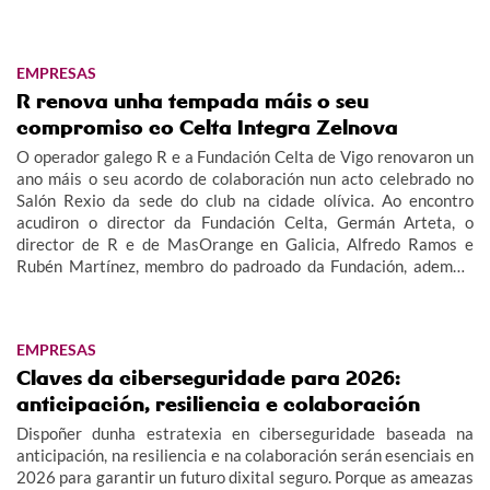
EMPRESAS
R renova unha tempada máis o seu
compromiso co Celta Integra Zelnova
O operador galego R e a Fundación Celta de Vigo renovaron un
ano máis o seu acordo de colaboración nun acto celebrado no
Salón Rexio da sede do club na cidade olívica. Ao encontro
acudiron o director da Fundación Celta, Germán Arteta, o
director de R e de MasOrange en Galicia, Alfredo Ramos e
Rubén Martínez, membro do padroado da Fundación, ademais
de membros do equipo e corpo técnico do Celta Integra Zelnova,
dando imaxe así ao valor social deste proxecto.
EMPRESAS
Claves da ciberseguridade para 2026:
anticipación, resiliencia e colaboración
Dispoñer dunha estratexia en ciberseguridade baseada na
anticipación, na resiliencia e na colaboración serán esenciais en
2026 para garantir un futuro dixital seguro. Porque as ameazas