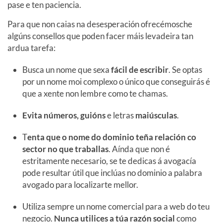
pase e ten paciencia.
Para que non caias na desesperación ofrecémosche
algúns consellos que poden facer máis levadeira tan
ardua tarefa:
Busca un nome que sexa
fácil de escribir
. Se optas
por un nome moi complexo o único que conseguirás é
que a xente non lembre como te chamas.
Evita números, guións
e letras
maiúsculas
.
T
enta que o nome do dominio teña relación co
sector no que traballas
. Aínda que non é
estritamente necesario, se te dedicas á avogacía
pode resultar útil que inclúas no dominio a palabra
avogado para localizarte mellor.
Utiliza sempre un nome comercial para a web do teu
negocio.
Nunca utilices a túa razón social
como