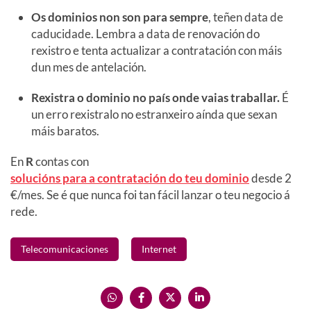
Os dominios non son para sempre
, teñen data de
caducidade. Lembra a data de renovación do
rexistro e tenta actualizar a contratación con máis
dun mes de antelación.
Rexistra o dominio no país onde vaias traballar.
É
un erro rexistralo no estranxeiro aínda que sexan
máis baratos.
En
R
contas con
solucións para a contratación do teu dominio
desde 2
€/mes. Se é que nunca foi tan fácil lanzar o teu negocio á
rede.
Telecomunicaciones
Internet