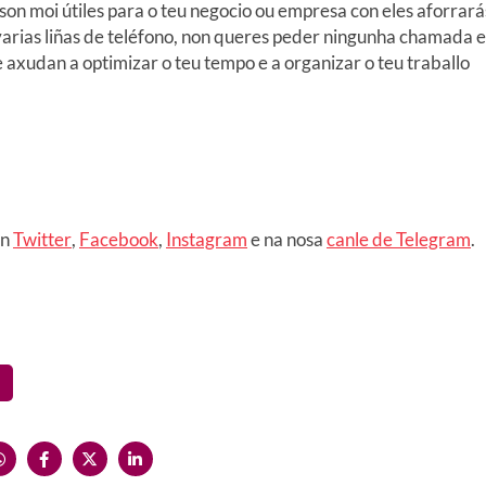
on moi útiles para o teu negocio ou empresa con eles aforrará
s varias liñas de teléfono, non queres peder ningunha chamada e
e axudan a optimizar o teu tempo e a organizar o teu traballo
en
Twitter
,
Facebook
,
Instagram
e na nosa
canle de Telegram
.