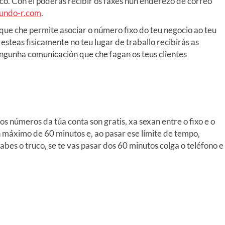
co. Con el poderás recibir os faxes nun enderezo de correo
undo-r.com
.
 que che permite asociar o número fixo do teu negocio ao teu
esteas fisicamente no teu lugar de traballo recibirás as
ngunha comunicación que che fagan os teus clientes
s números da túa conta son gratis, xa sexan entre o fixo e o
máximo de 60 minutos e, ao pasar ese límite de tempo,
abes o truco, se te vas pasar dos 60 minutos colga o teléfono e