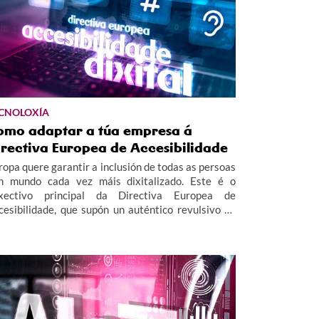
CNOLOXÍA
omo adaptar a túa empresa á
irectiva Europea de Accesibilidade
ropa quere garantir a inclusión de todas as persoas
n mundo cada vez máis dixitalizado. Este é o
xectivo principal da Directiva Europea de
cesibilidade, que supón un auténtico revulsivo na
gulación da accesibilidade de produtos e servizos
itais.