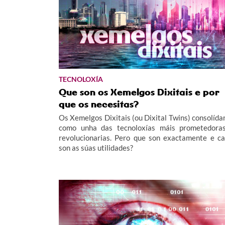
TECNOLOXÍA
Que son os Xemelgos Dixitais e por
que os necesitas?
Os Xemelgos Dixitais (ou Dixital Twins) consolída
como unha das tecnoloxías máis prometedora
revolucionarias. Pero que son exactamente e ca
son as súas utilidades?