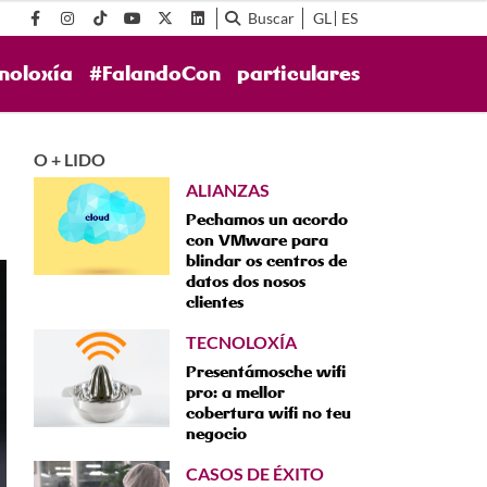
Buscar
GL
ES
noloxía
#FalandoCon
particulares
O + LIDO
ALIANZAS
Pechamos un acordo
con VMware para
blindar os centros de
datos dos nosos
clientes
TECNOLOXÍA
Presentámosche wifi
pro: a mellor
cobertura wifi no teu
negocio
CASOS DE ÉXITO