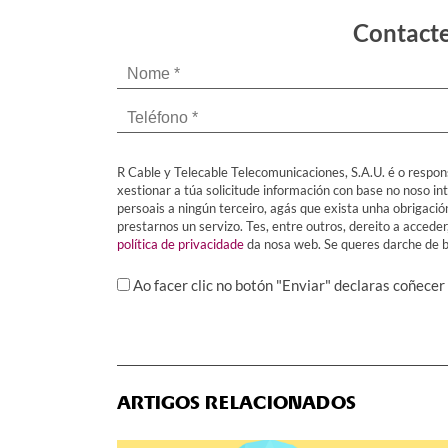
Contacte
R Cable y Telecable Telecomunicaciones, S.A.U. é o respon
xestionar a túa solicitude información con base no noso in
persoais a ningún terceiro, agás que exista unha obrigaci
prestarnos un servizo. Tes, entre outros, dereito a acceder
política de privacidade
da nosa web. Se queres darche de ba
Ao facer clic no botón "Enviar" declaras coñecer
ARTIGOS RELACIONADOS