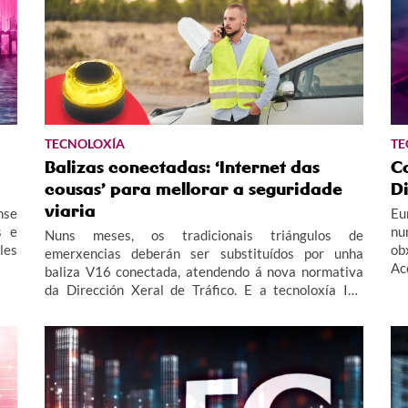
TECNOLOXÍA
TE
Balizas conectadas: ‘Internet das
C
cousas’ para mellorar a seguridade
D
viaria
nse
Eu
s e
nu
Nuns meses, os tradicionais triángulos de
les
ob
emerxencias deberán ser substituídos por unha
Ac
baliza V16 conectada, atendendo á nova normativa
re
da Dirección Xeral de Tráfico. E a tecnoloxía IoT
dix
(internet das cousas) xoga un papel esencial nestas
novas sinalizacións que se comunican coa DXT en
tempo real.