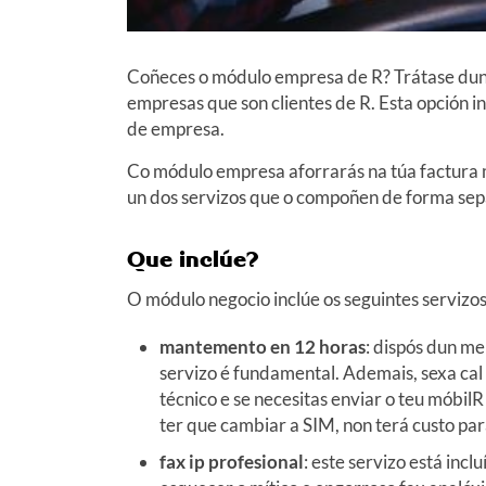
Coñeces o módulo empresa de R? Trátase dunh
empresas que son clientes de R. Esta opción i
de empresa.
Co módulo empresa aforrarás na túa factura 
un dos servizos que o compoñen de forma se
Que inclúe?
O módulo negocio inclúe os seguintes servizos
mantemento en 12 horas
: dispós dun me
servizo é fundamental. Ademais, sexa cal
técnico e se necesitas enviar o teu móbil
ter que cambiar a SIM, non terá custo para
fax ip profesional
: este servizo está inc