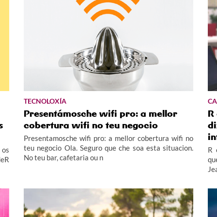
TECNOLOXÍA
CA
Presentámosche wifi pro: a mellor
R 
s
cobertura wifi no teu negocio
di
in
Presentamosche wifi pro: a mellor cobertura wifi no
teu negocio Ola. Seguro que che soa esta situacion.
 os
R 
No teu bar, cafetaria ou n
deR
qu
Je