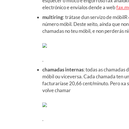
esquecer o mítico e engorroso fax analóxi
electrónico e envialos dende a web
fax.m
multiring
: trátase dun servizo de móbilR
número móbil. Deste xeito, aínda que non 
chamadas no teu móbil, e non perderás ni
.
chamadas internas
: todas as chamadas do
móbil ou viceversa. Cada chamada ten un 
facturaríase 20,66 cent/minuto. Pero xa s
volve chamar
.