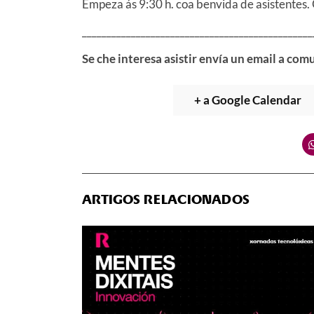
Empeza ás 9:30 h. coa benvida de asistentes.
_______________________________________________
Se che interesa asistir envía un email a co
+ a Google Calendar
ARTIGOS RELACIONADOS