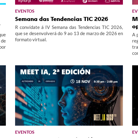
EVENTOS
EV
Semana das Tendencias TIC 2026
M
"
o
R convídate á IV Semana das Tendencias TIC 2026,
que se desenvolverá do 9 ao 13 de marzo de 2026 en
que
A 
formato virtual.
 de
re
por
tr
co
EVENTOS
EV