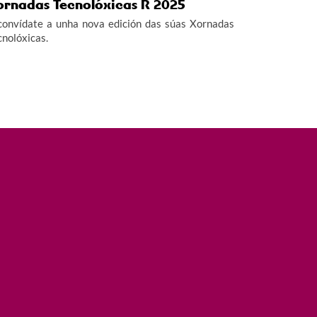
ornadas Tecnolóxicas R 2025
convídate a unha nova edición das súas Xornadas
cnolóxicas.