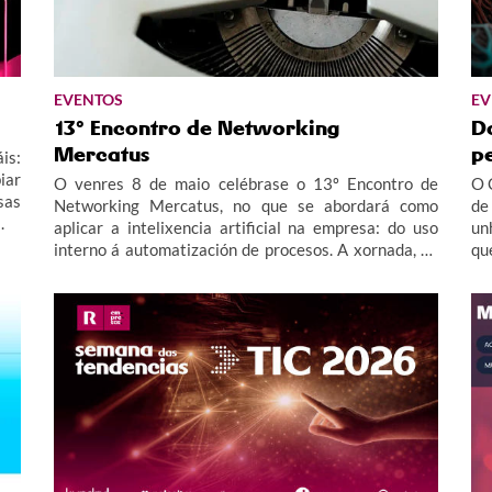
EVENTOS
EV
13º Encontro de Networking
Do
Mercatus
p
is:
iar
O venres 8 de maio celébrase o 13º Encontro de
O 
sas
Networking Mercatus, no que se abordará como
de
.
aplicar a intelixencia artificial na empresa: do uso
un
interno á automatización de procesos. A xornada, de
qu
carácter presencial, terá lugar no CIE Polígono
Industrial A Granxa do Porriño.