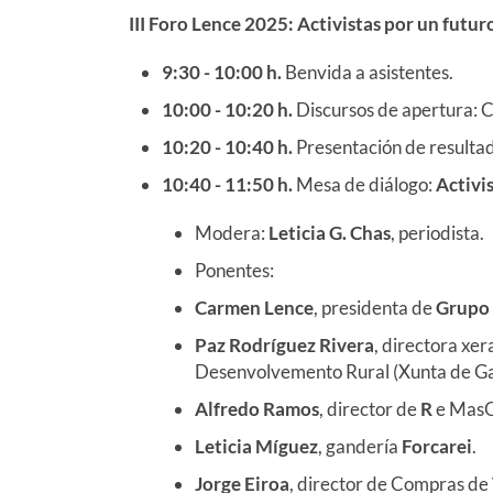
III Foro Lence 2025: Activistas por un futur
9:30 - 10:00 h.
Benvida a asistentes.
10:00 - 10:20 h.
Discursos de apertura: 
10:20 - 10:40 h.
Presentación de resultado
10:40 - 11:50 h.
Mesa de diálogo:
Activi
Modera:
Leticia G. Chas
, periodista.
Ponentes:
Carmen Lence
, presidenta de
Grupo
Paz Rodríguez Rivera
, directora xe
Desenvolvemento Rural (Xunta de Gal
Alfredo Ramos
, director de
R
e MasO
Leticia Míguez
, gandería
Forcarei
.
Jorge Eiroa
, director de Compras de