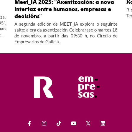
Meet_IA 2025: "Axentización: a nova
X
interfaz entre humanos, empresas e
R 
decisións"
Te
za,
S",
A segunda edición de MEET_IA explora o seguinte
man
salto: a era da axentización. Celebrarase o martes 18
gar
de novembro, a partir das 09:30 h, no Círculo de
Empresarios de Galicia.