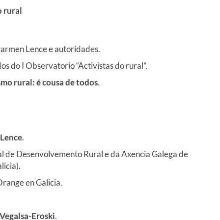
o rural
Carmen Lence e autoridades.
s do I Observatorio “Activistas do rural”.
smo rural: é cousa de todos
.
 Lence
.
ral de Desenvolvemento Rural e da Axencia Galega de
icia).
range en Galicia.
Vegalsa-Eroski
.