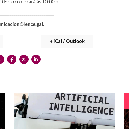
 O Foro comezará ás 10:00 h.
___________________________
municacion@lence.gal.
+ iCal / Outlook