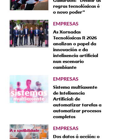
Gallardón: “Definir as
regras tecnolóxicas é
o novo poder”
EMPRESAS
As Xornadas
Tecnolóxicas R 2026
analizan o papel da
innovación e da
intelixencia artificial
nun escenario
cambiante
EMPRESAS
Sistema multiaxente
de Intelixencia
Artificial: de
automatizar tarefas a
automatizar procesos
completos
EMPRESAS
Dos datos á acción: o