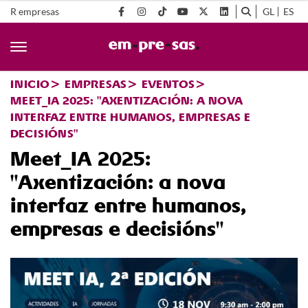
R empresas
GL
ES
INICIO
EMPRESAS
EVENTOS
MEET_IA 2025: "AXENTIZACIÓN: A NOVA
INTERFAZ ENTRE HUMANOS, EMPRESAS E
DECISIÓNS"
Meet_IA 2025:
"Axentización: a nova
interfaz entre humanos,
empresas e decisións"