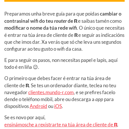
Preparamos unha breve guía para que poidas
cambiar o
contrasinal wifi do teu
router
de
R
e saibas tamén como
modificar o nome da túa rede wifi
. O único que necesitas
é entrar na túa área de cliente de
R
e seguir as indicacións
que che imos dar. Xa verás que só che leva uns segundos
configurar ao teu gusto o wifi da casa.
E para seguir os pasos, non necesitas papel e lapis, aquí
todo é en liña 😉.
O primeiro que debes facer é entrar na túa área de
cliente de
R
. Se tes un ordenador diante, teclea no teu
navegador
clientes.mundo-r.com
, e se prefires facelo
dende o teléfono móbil, abre ou descarga a
app
para
dispositivos
Android
ou
iOS
.
Se es novo por aquí,
ensinámosche a rexistrarte na túa área de cliente de
R
.