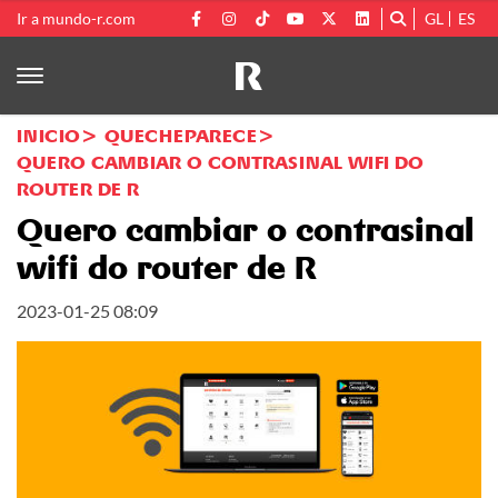
Ir a mundo-r.com
GL
ES
INICIO
QUECHEPARECE
QUERO CAMBIAR O CONTRASINAL WIFI DO
ROUTER DE R
Quero cambiar o contrasinal
wifi do router de R
2023-01-25 08:09