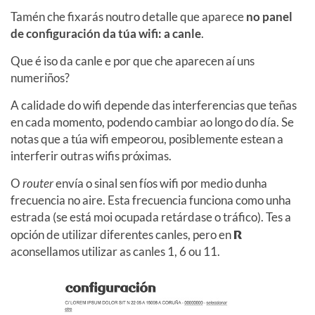
Tamén che fixarás noutro detalle que aparece
no panel
de configuración da túa wifi: a canle
.
Que é iso da canle e por que che aparecen aí uns
numeriños?
A calidade do wifi depende das interferencias que teñas
en cada momento, podendo cambiar ao longo do día. Se
notas que a túa wifi empeorou, posiblemente estean a
interferir outras wifis próximas.
O
router
envía o sinal sen fíos wifi por medio dunha
frecuencia no aire. Esta frecuencia funciona como unha
estrada (se está moi ocupada retárdase o tráfico). Tes a
opción de utilizar diferentes canles, pero en
R
aconsellamos utilizar as canles 1, 6 ou 11.