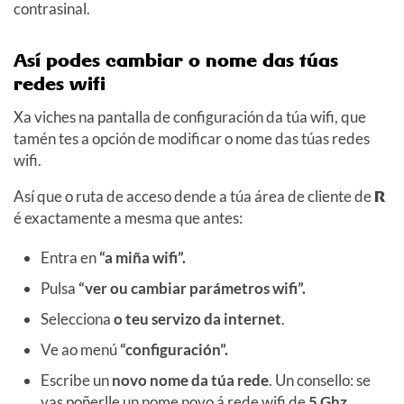
contrasinal.
Así podes cambiar o nome das túas
redes wifi
Xa viches na pantalla de configuración da túa wifi, que
tamén tes a opción de modificar o nome das túas redes
wifi.
Así que o ruta de acceso dende a túa área de cliente de
R
é exactamente a mesma que antes:
Entra en
“a miña wifi”.
Pulsa
“ver ou cambiar parámetros wifi”.
Selecciona
o teu servizo da internet
.
Ve ao menú
“configuración”.
Escribe un
novo nome da túa rede
. Un consello: se
vas poñerlle un nome novo á rede wifi de
5 Ghz
,