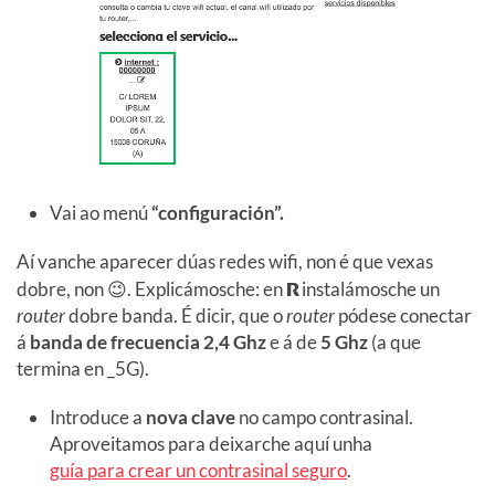
Vai ao menú
“configuración”.
Aí vanche aparecer dúas redes wifi, non é que vexas
dobre, non 😉. Explicámosche: en
R
instalámosche un
router
dobre banda. É dicir, que o
router
pódese conectar
á
banda de frecuencia 2,4 Ghz
e á de
5 Ghz
(a que
termina en _5G).
Introduce a
nova clave
no campo contrasinal.
Aproveitamos para deixarche aquí unha
guía para crear un contrasinal seguro
.