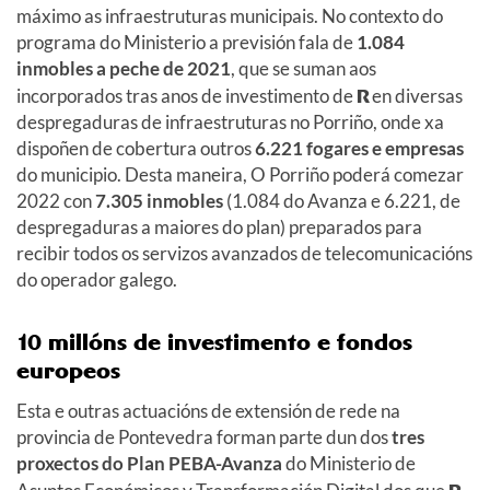
máximo as infraestruturas municipais. No contexto do
programa do Ministerio a previsión fala de
1.084
inmobles a peche de 2021
, que se suman aos
incorporados tras anos de investimento de
R
en diversas
despregaduras de infraestruturas no Porriño, onde xa
dispoñen de cobertura outros
6.221 fogares e empresas
do municipio. Desta maneira, O Porriño poderá comezar
2022 con
7.305 inmobles
(1.084 do Avanza e 6.221, de
despregaduras a maiores do plan) preparados para
recibir todos os servizos avanzados de telecomunicacións
do operador galego.
10 millóns de investimento e fondos
europeos
Esta e outras actuacións de extensión de rede na
provincia de Pontevedra forman parte dun dos
tres
proxectos do Plan PEBA-Avanza
do Ministerio de