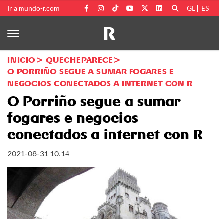
Ir a mundo-r.com
GL
ES
INICIO
QUECHEPARECE
O PORRIÑO SEGUE A SUMAR FOGARES E
NEGOCIOS CONECTADOS A INTERNET CON R
O Porriño segue a sumar
fogares e negocios
conectados a internet con R
2021-08-31 10:14