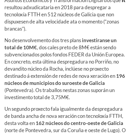
Asuntos Económicos y Transformación Digital dos que
R
resultou adxudicataria en 2018 para despregar a
tecnoloxía FTTH en 512 núcleos de Galicia que non
dispuxesen de alta velocidade ata o momento (“zonas
brancas”).
No desenvolvemento dos tres plans
investiranse un
total de 10M€
, dos cales preto de 8M€ están sendo
subvencionados polos fondos FEDER da Unión Europea.
En concreto, esta última despregadura no Porriño, no
devandito núcleo da Rocha, inclúese no proxecto
destinado á extensión de redes de nova xeración en
196
núcleos de municipios do suroeste de Galicia
(Pontevedra). Os traballos nestas zonas suporán un
investimento total de 3,75M€.
Un segundo proxecto fala igualmente da despregadura
de banda ancha de nova xeración con tecnoloxía FTTH,
desta volta en
162 núcleos do centro-oeste de Galicia
(norte de Pontevedra, sur da Coruña e oeste de Lugo). O