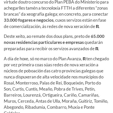
virtude doutro concurso do Plan PEBA do Ministerio para
achegarlles tamén a tecnoloxía FTTH a diferentes “zonas
brancas” da xeografía galega; en concreto, para conectar
33.000 fogares e negocios
, cuxos servizos están en fase
de comercialización, ás redes de nova xeración de
R
.
Deste xeito, ao remate dos dous plans, preto de
65.000
novas residencias particulares e empresas
quedarán
preparadas para recibir os servizos avanzados de
R
.
A día de hoxe, só no marco do Plan Avanza,
R
ten chegado
por vez primeira coas súas redes de nova xeración a
núcleos de poboación das catro provincias galegas que
nunca dispuxeran de alta velocidade nos municipios do
Rosal, Monterroso, Palas de Rei, Boqueixón, Porto do
Son, Curtis, Cuntis, Meaño, Pobra de Trives, Petín,
Barreiros, Lourenzá, Ortigueira, Cariño, Camariñas,
Muros, Cerceda, Antas de Ulla, Moraña, Guitiriz, Tomiño,
Abegondo, Ribadumia, Combarro, Muxía e Ponte