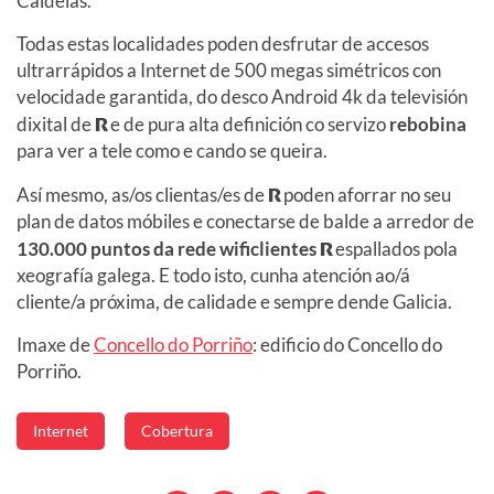
Caldelas.
Todas estas localidades poden desfrutar de accesos
ultrarrápidos a Internet de 500 megas simétricos con
velocidade garantida, do desco Android 4k da televisión
dixital de
R
e de pura alta definición co servizo
rebobina
para ver a tele como e cando se queira.
Así mesmo, as/os clientas/es de
R
poden aforrar no seu
plan de datos móbiles e conectarse de balde a arredor de
130.000 puntos da rede wificlientes
R
espallados pola
xeografía galega. E todo isto, cunha atención ao/á
cliente/a próxima, de calidade e sempre dende Galicia.
Imaxe de
Concello do Porriño
: edificio do Concello do
Porriño.
Internet
Cobertura