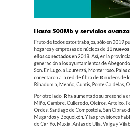
Hasta 500Mb y servicios avanza
Fruto de todos estos trabajos, sólo en 2019 p
hogares y empresas de núcleos de
11 nuevos 
ellos conectados
en 2018. Así, en la provinc
generación a los ayuntamientos de Abegondo,
Son. En Lugo, a Lourenzá, Monterroso, Palas de
conectaron a la red de fibra de
R
núcleos de l
Ribadumia, Meaño, Cuntis, Ponte Caldelas, O
Por otro lado,
R
ha aumentado su presencia en
Miño, Cambre, Culleredo, Oleiros, Arteixo, F
Ordes, Santiago de Compostela, San Cibrao da
Mugardos y Boqueixón. Y las previsiones habl
de Cariño, Muxía, Antas de Ulla, Valga y Vila