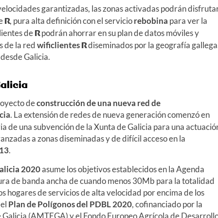
locidades garantizadas, las zonas activadas podrán disfruta
de
R
, pura alta definición con el servicio
rebobina
para ver la
lientes de
R
podrán ahorrar en su plan de datos móviles y
s de la red
wificlientes
R
diseminados por la geografía gallega
 desde Galicia.
alicia
royecto de
construcción de una nueva red de
cia
. La extensión de redes de nueva generación comenzó en
ia de una subvención de la Xunta de Galicia para una actuació
anzadas a zonas diseminadas y de difícil acceso en la
013
.
alicia 2020
asume los objetivos establecidos en la Agenda
tura de banda ancha de cuando menos 30Mb para la totalidad
los hogares de servicios de alta velocidad por encima de los
 el
Plan de Polígonos del PDBL 2020
, cofinanciado por la
 Galicia (AMTEGA) y el Fondo Europeo Agrícola de Desarroll