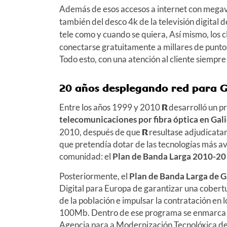
Además de esos accesos a internet con megave
también del desco 4k de la televisión digital 
tele como y cuando se quiera, Así mismo, los c
conectarse gratuitamente a millares de punto
Todo esto, con una atención al cliente siempre
20 años desplegando red para G
Entre los años 1999 y 2010
R
desarrolló un p
telecomunicaciones por fibra óptica en Gali
2010, después de que
R
resultase adjudicatar
que pretendía dotar de las tecnologías más av
comunidad: el
Plan de Banda Larga 2010-2
Posteriormente, el
Plan de Banda Larga de G
Digital para Europa de garantizar una cober
de la población e impulsar la contratación en 
100Mb. Dentro de ese programa se enmarca
Agencia para a Modernización Tecnolóxica de