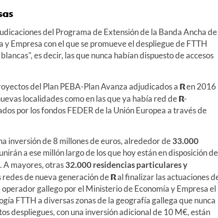
sas
djudicaciones del Programa de Extensión de la Banda Ancha de
a y Empresa con el que se promueve el despliegue de FTTH
s blancas", es decir, las que nunca habían dispuesto de accesos
proyectos del Plan PEBA-Plan Avanza adjudicados a
R
en 2016
n nuevas localidades como en las que ya había red de
R
-
iados por los fondos FEDER de la Unión Europea a través de
na inversión de 8 millones de euros, alrededor de
33.000
unirán a ese millón largo de los que hoy están en disposición de
a. A mayores, otras
32.000 residencias particulares y
 redes de nueva generación de
R
al finalizar las actuaciones d
operador gallego por el Ministerio de Economía y Empresa el
ogía FTTH a diversas zonas de la geografía gallega que nunca
tos despliegues, con una inversión adicional de 10 M€, están