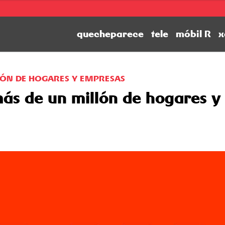
quecheparece
tele
móbil R
x
LLÓN DE HOGARES Y EMPRESAS
 más de un millón de hogares y