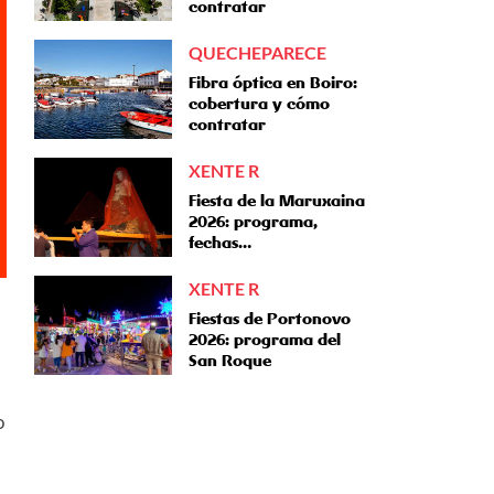
contratar
QUECHEPARECE
Fibra óptica en Boiro:
cobertura y cómo
contratar
XENTE R
Fiesta de la Maruxaina
2026: programa,
fechas…
XENTE R
Fiestas de Portonovo
2026: programa del
San Roque
o