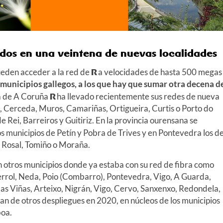
dos en una veintena de nuevas localidades
ueden acceder a la red de
R
a velocidades de hasta 500 megas
municipios gallegos, a los que hay que sumar otra decena d
ia de A Coruña
R
ha llevado recientemente sus redes de nueva
 Cerceda, Muros, Camariñas, Ortigueira, Curtis o Porto do
 Rei, Barreiros y Guitiriz. En la provincia ourensana se
os municipios de Petín y Pobra de Trives y en Pontevedra los d
 Rosal, Tomiño o Moraña.
 otros municipios donde ya estaba con su red de fibra como
errol, Neda, Poio (Combarro), Pontevedra, Vigo, A Guarda,
s Viñas, Arteixo, Nigrán, Vigo, Cervo, Sanxenxo, Redondela,
an de otros despliegues en 2020, en núcleos de los municipios
boa.