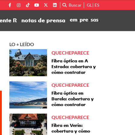
Buscar
GL
ES
ente R
notas de prensa
LO + LEÍDO
QUECHEPARECE
Fibra óptica en A
Estrada: cobertura y
cómo contratar
QUECHEPARECE
Fibra óptica en
Burela: cobertura y
cómo contratar
QUECHEPARECE
Fibra en Verín:
cobertura y cómo