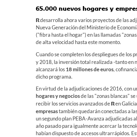
65.000 nuevos hogares y empre
R
desarrolla ahora varios proyectos de las a
Nueva Generación del Ministerio de Economí
("fibra hasta el hogar") en las llamadas "zona
de alta velocidad hasta este momento.
Cuando se completen los despliegues de los 
y 2018, la inversión total realizada -tanto e
alcanzará los
18 millones de euros
, cofinanc
dicho programa.
En virtud de la adjudicaciones de 2016, con u
hogares y negocios
de las "zonas blancas" se 
recibir los servicios avanzados de
R
en Galici
empresas
también quedarán conectadas a las
un segundo plan PEBA-Avanza adjudicadas al 
año pasado para igualmente acercar la tecnol
habían dispuesto de accesos ultrarrápidos. Es