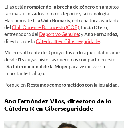
Ellas están
rompiendo la brecha de género
en ámbitos
tan masculinizados como el deporte y la tecnología.
Hablamos de
Iria Uxía Romarís
, entrenadora ayudante
del
Club Ourense Baloncesto (COB)
;
Lucía Otero
,
entrenadora del
Deportivo Genuine
; y
Ana Fernández
,
directora de la
Cátedra
R
en Ciberseguridade
.
Mujeres al frente de 3 proyectos en los que colaboramos
desde
R
y cuyas historias queremos compartir en este
Día Internacional de la Mujer
para visibilizar su
importante trabajo.
Porque en
R
estamos comprometidos con la igualdad
.
Ana Fernández Vilas, directora de la
Cátedra R en Ciberseguridade