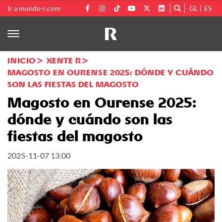
Ir a mundo-r.com
GL
ES
INICIO
XENTE R
MAGOSTO EN OURENSE 2025: DÓNDE Y CUÁNDO
SON LAS FIESTAS DEL MAGOSTO
Magosto en Ourense 2025:
dónde y cuándo son las
fiestas del magosto
2025-11-07 13:00