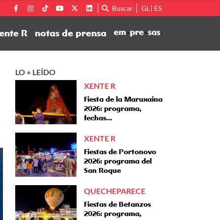
Buscar
GL
ES
ente R
notas de prensa
LO + LEÍDO
XENTE R
Fiesta de la Maruxaina
2026: programa,
fechas…
XENTE R
Fiestas de Portonovo
2026: programa del
San Roque
QUECHEPARECE
Fiestas de Betanzos
2026: programa,