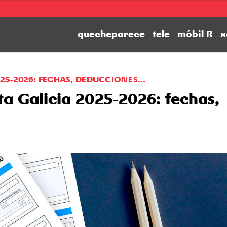
quecheparece
tele
móbil R
x
25-2026: FECHAS, DEDUCCIONES...
ta Galicia 2025-2026: fechas,