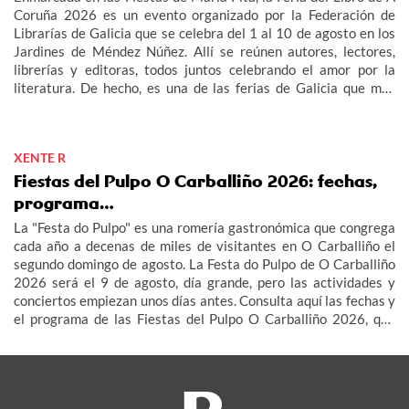
Coruña 2026 es un evento organizado por la Federación de
Librarías de Galicia que se celebra del 1 al 10 de agosto en los
Jardines de Méndez Núñez. Allí se reúnen autores, lectores,
librerías y editoras, todos juntos celebrando el amor por la
literatura. De hecho, es una de las ferias de Galicia que más
afluencia tienen, tanto a nivel de stands como de lectores y
visitantes.
XENTE R
Fiestas del Pulpo O Carballiño 2026: fechas,
programa…
La "Festa do Pulpo" es una romería gastronómica que congrega
cada año a decenas de miles de visitantes en O Carballiño el
segundo domingo de agosto. La Festa do Pulpo de O Carballiño
2026 será el 9 de agosto, día grande, pero las actividades y
conciertos empiezan unos días antes. Consulta aquí las fechas y
el programa de las Fiestas del Pulpo O Carballiño 2026, que
este año celebra su 64ª edición dedicada a la isla canaria de
Lanzarote.