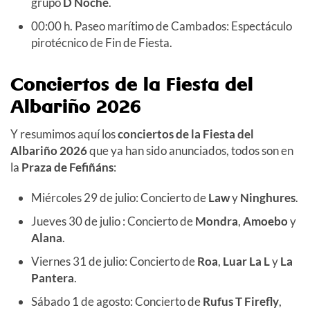
grupo
D Noche
.
00:00 h. Paseo marítimo de Cambados: Espectáculo
pirotécnico de Fin de Fiesta.
Conciertos de la Fiesta del
Albariño 2026
Y resumimos aquí los
conciertos de la Fiesta del
Albariño 2026
que ya han sido anunciados, todos son en
la
Praza de Fefiñáns
:
Miércoles 29 de julio: Concierto de
Law
y
Ninghures
.
Jueves 30 de julio : Concierto de
Mondra
,
Amoebo
y
Alana
.
Viernes 31 de julio: Concierto de
Roa
,
Luar La L
y
La
Pantera
.
Sábado 1 de agosto: Concierto de
Rufus T Firefly
,