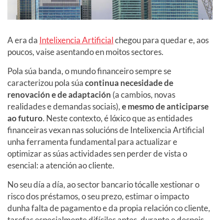
A era da
Intelixencia Artificial
chegou para quedar e, aos
poucos, vaise asentando en moitos sectores.
Pola súa banda, o mundo financeiro sempre se
caracterizou pola súa
continua necesidade de
renovación e de adaptación
(a cambios, novas
realidades e demandas sociais),
e mesmo de anticiparse
ao futuro
. Neste contexto, é lóxico que as entidades
financeiras vexan nas solucións de Intelixencia Artificial
unha ferramenta fundamental para actualizar e
optimizar as súas actividades sen perder de vista o
esencial: a atención ao cliente.
No seu día a día, ao sector bancario tócalle xestionar o
risco dos préstamos, o seu prezo, estimar o impacto
dunha falta de pagamento e da propia relación co cliente,
tarefas especialmente difíciles antes, durante e despois