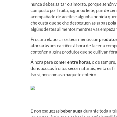
nunca debes saltar o almorzo, porque senón v
composto por froita, iogur ou leite, pan de ce
acompañado de aceite e algunha bebida quent
che custa que se che despeguen as sabas pola
algúns destes alimentos mentres vas empezand
Procura elaborar os teus menús con
produto
aforrarás uns cartiños á hora de facer a co
conteñen algúns produtos que se cultivan fór
Á hora para
comer entre horas
, o de sempre,
duns poucos froitos secos naturais, evita os 
Iso si, non comas o paquete enteiro
.
E non esquezas
beber auga
durante toda a tú