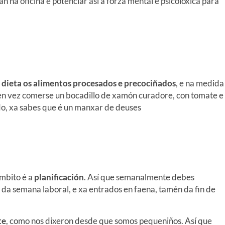
n na oficina e potenciar así a forza mental e psicolóxica para
a dieta os alimentos procesados e precociñados
, e na medida
 en vez comerse un bocadillo de xamón curadore, con tomate e
ido, xa sabes que é un manxar de deuses
ámbito é a
planificación
. Así que semanalmente debes
 da semana laboral, e xa entrados en faena, tamén da fin de
te
, como nos dixeron desde que somos pequeniños. Así que