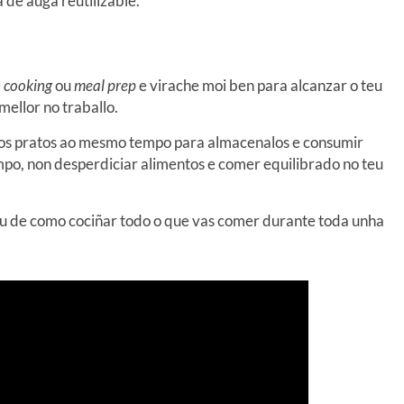
a de auga reutilizable.
 cooking
ou
meal prep
e virache moi ben para alcanzar o teu
ellor no traballo.
arios pratos ao mesmo tempo para almacenalos e consumir
po, non desperdiciar alimentos e comer equilibrado no teu
u de como cociñar todo o que vas comer durante toda unha