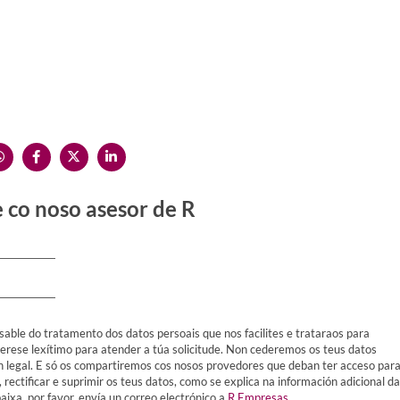
 co noso asesor de R
sable do tratamento dos datos persoais que nos facilites e trataraos para
terese lexítimo para atender a túa solicitude. Non cederemos os teus datos
ón legal. E só os compartiremos cos nosos provedores que deban ter acceso par
, rectificar e suprimir os teus datos, como se explica na información adicional da
ixa, por favor, envía un correo electrónico a
R Empresas
.