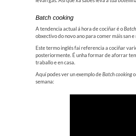
levan gas. Así que xa sabes leva a túa botelliñ
Batch cooking
A tendencia actual á hora de cociñar é o
Batch
obxectivo do novo ano para comer máis san e m
Este termo inglés fai referencia a cociñar v
posteriormente. É unha formar de aforrar tem
traballo e en casa.
Aquí podes ver un exemplo de
Batch cooking
o
semana: