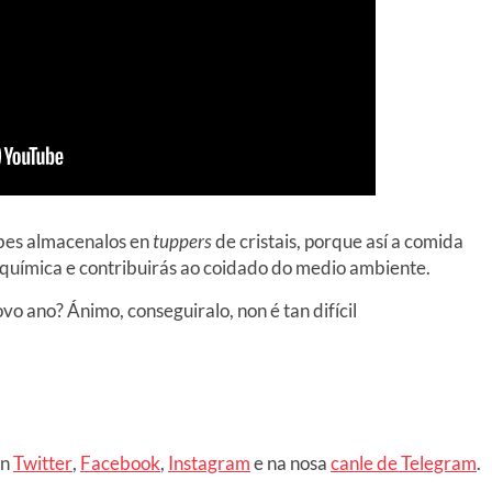
bes almacenalos en
tuppers
de cristais, porque así a comida
 química e contribuirás ao coidado do medio ambiente.
ovo ano? Ánimo, conseguiralo, non é tan difícil
en
Twitter
,
Facebook
,
Instagram
e na nosa
canle de Telegram
.