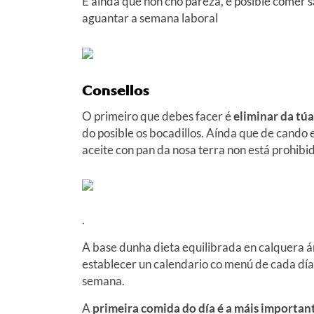
E aínda que non cho pareza, é posible comer sa
aguantar a semana laboral
Consellos
O primeiro que debes facer é
eliminar da tú
do posible os bocadillos. Aínda que de cando
aceite con pan da nosa terra non está prohib
.
A base dunha dieta equilibrada en calquera 
establecer un calendario co menú de cada día
semana.
A
primeira comida do día é a máis importan