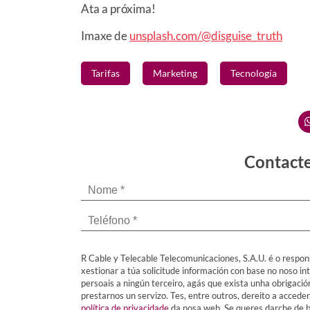
Ata a próxima!
Imaxe de
unsplash.com/@disguise_truth
Tarifas
Marketing
Tecnología
Contacte
R Cable y Telecable Telecomunicaciones, S.A.U. é o respon
xestionar a túa solicitude información con base no noso in
persoais a ningún terceiro, agás que exista unha obrigaci
prestarnos un servizo. Tes, entre outros, dereito a acceder
política de privacidade
da nosa web. Se queres darche de ba