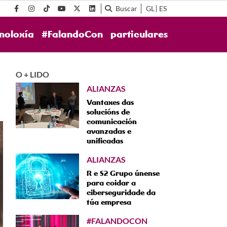
Buscar
GL
ES
noloxía
#FalandoCon
particulares
O + LIDO
ALIANZAS
Vantaxes das
solucións de
comunicación
avanzadas e
unificadas
ALIANZAS
R e S2 Grupo únense
para coidar a
ciberseguridade da
túa empresa
#FALANDOCON