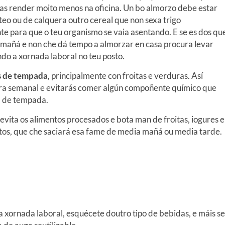
as render moito menos na oficina. Un bo almorzo debe estar
nteo ou de calquera outro cereal que non sexa trigo
e para que o teu organismo se vaia asentando. E se es dos qu
 mañá e non che dá tempo a almorzar en casa procura levar
o a xornada laboral no teu posto.
s de tempada
, principalmente con froitas e verduras. Así
mpra semanal e evitarás comer algún compoñente químico que
a de tempada.
 evita os alimentos procesados e bota man de froitas, iogures e
fritos, que che saciará esa fame de media mañá ou media tarde.
a xornada laboral, esquécete doutro tipo de bebidas, e máis se