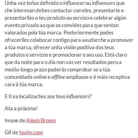
Unha vez teñas definido o
influencer
ou
influencers
que
che interesan debes contactar con eles, presentarte e
presentarlles o teu produto ou servizo e celebrar algún
evento privado ao que os convides para que sentan
valorados pola túa marca. Posteriormente podes
ofrecerlles colaborar contigo para axudarche a promover
a túa marca, ofrecer unha visión positiva dos teus
produtos e servizos e promocionar o seu uso. Está claro
que da noite para o día non vas ver resultados pero a
medio-longo prazo poderás comprobar se a túa
comunidade
online
e
offline
ampliouse e é máis receptiva
cara á túa marca.
E ti xa localizaches aos teus
influencers
?
Ata a próxima!
Imaxe de
Alexis Brown
Gif de
favim.com