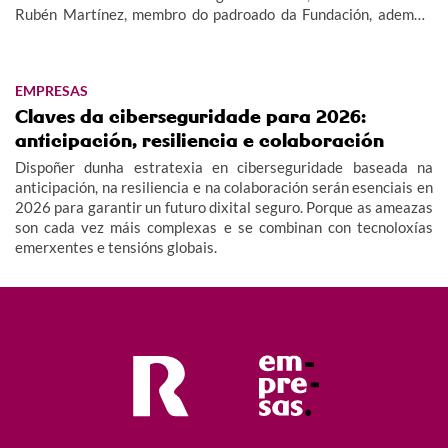
Rubén Martínez, membro do padroado da Fundación, ademais
de membros do equipo e corpo técnico do Celta Integra Zelnova,
dando imaxe así ao valor social deste proxecto.
EMPRESAS
Claves da ciberseguridade para 2026:
anticipación, resiliencia e colaboración
Dispoñer dunha estratexia en ciberseguridade baseada na
anticipación, na resiliencia e na colaboración serán esenciais en
2026 para garantir un futuro dixital seguro. Porque as ameazas
son cada vez máis complexas e se combinan con tecnoloxías
emerxentes e tensións globais.