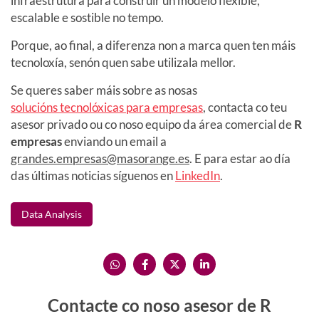
infraestrutura para construír un modelo flexible,
escalable e sostible no tempo.
Porque, ao final, a diferenza non a marca quen ten máis
tecnoloxía, senón quen sabe utilizala mellor.
Se queres saber máis sobre as nosas
solucións tecnolóxicas para empresas
, contacta co teu
asesor privado ou co noso equipo da área comercial de
R
empresas
enviando un email a
grandes.empresas@masorange.es
. E para estar ao día
das últimas noticias síguenos en
LinkedIn
.
Data Analysis
Contacte co noso asesor de R