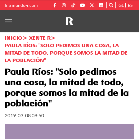
Ir a mundo-r.com
GL
ES
INICIO
XENTE R
PAULA RÍOS: "SOLO PEDIMOS UNA COSA, LA
MITAD DE TODO, PORQUE SOMOS LA MITAD DE
LA POBLACIÓN"
Paula Ríos: "Solo pedimos
una cosa, la mitad de todo,
porque somos la mitad de la
población"
2019-03-08 08:50