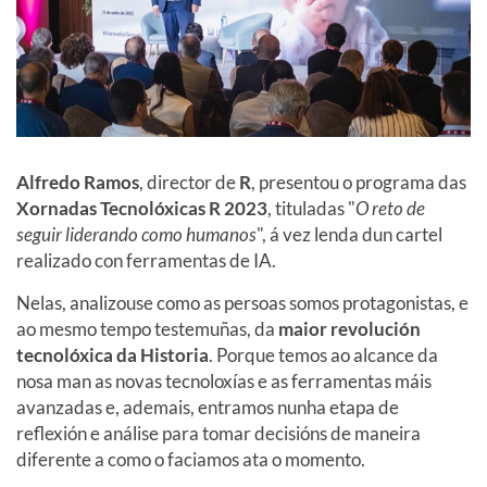
Alfredo Ramos
, director de
R
, presentou o programa das
Xornadas Tecnolóxicas R 2023
, tituladas "
O reto de
seguir liderando como humanos
", á vez lenda dun cartel
realizado con ferramentas de IA.
Nelas, analizouse como as persoas somos protagonistas, e
ao mesmo tempo testemuñas, da
maior revolución
tecnolóxica da
Historia
. Porque temos ao alcance da
nosa man as novas tecnoloxías e as ferramentas máis
avanzadas e, ademais, entramos nunha etapa de
reflexión e análise para tomar decisións de maneira
diferente a como o faciamos ata o momento.