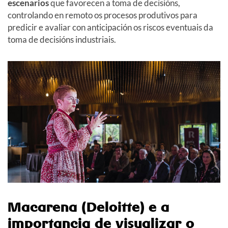
escenarios
que favorecen a toma de decisións,
controlando en remoto os procesos produtivos para
predicir e avaliar con anticipación os riscos eventuais da
toma de decisións industriais.
Macarena (Deloitte) e a
importancia de visualizar o