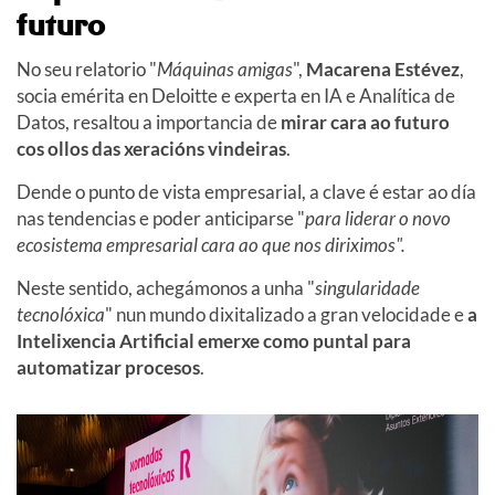
futuro
No seu relatorio "
Máquinas amigas
",
Macarena Estévez
,
socia emérita en Deloitte e experta en IA e Analítica de
Datos, resaltou a importancia de
mirar cara ao futuro
cos ollos das xeracións vindeiras
.
Dende o punto de vista empresarial, a clave é estar ao día
nas tendencias e poder anticiparse "
para liderar o novo
ecosistema empresarial cara ao que nos diriximos".
Neste sentido, achegámonos a unha "
singularidade
tecnolóxica
" nun mundo dixitalizado a gran velocidade e
a
Intelixencia Artificial emerxe como puntal para
automatizar procesos
.