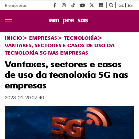
R empresas
GL
ES
INICIO
EMPRESAS
TECNOLOXÍA
VANTAXES, SECTORES E CASOS DE USO DA
TECNOLOXÍA 5G NAS EMPRESAS
Vantaxes, sectores e casos
de uso da tecnoloxía 5G nas
empresas
2023-01-20 07:40