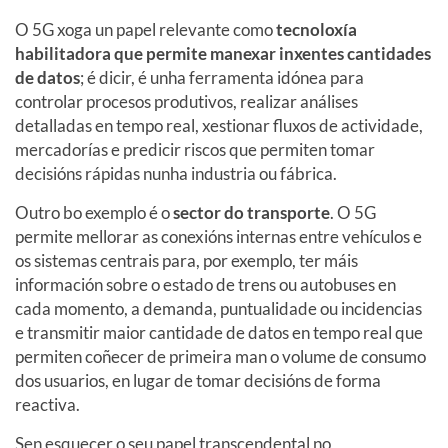
O 5G xoga un papel relevante como
tecnoloxía
habilitadora que permite manexar inxentes cantidades
de datos
; é dicir, é unha ferramenta idónea para
controlar procesos produtivos, realizar análises
detalladas en tempo real, xestionar fluxos de actividade,
mercadorías e predicir riscos que permiten tomar
decisións rápidas nunha industria ou fábrica.
Outro bo exemplo é o
sector do transporte
. O 5G
permite mellorar as conexións internas entre vehículos e
os sistemas centrais para, por exemplo, ter máis
información sobre o estado de trens ou autobuses en
cada momento, a demanda, puntualidade ou incidencias
e transmitir maior cantidade de datos en tempo real que
permiten coñecer de primeira man o volume de consumo
dos usuarios, en lugar de tomar decisións de forma
reactiva.
Sen esquecer o seu papel transcendental no