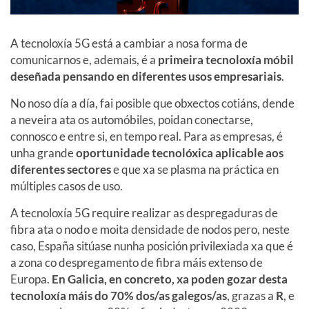
A tecnoloxía 5G está a cambiar a nosa forma de
comunicarnos e, ademais, é a
primeira tecnoloxía móbil
deseñada pensando en diferentes usos empresariais
.
No noso día a día, fai posible que obxectos cotiáns, dende
a neveira ata os automóbiles, poidan conectarse,
connosco e entre si, en tempo real. Para as empresas, é
unha grande
oportunidade tecnolóxica aplicable aos
diferentes sectores
e que xa se plasma na práctica en
múltiples casos de uso.
A tecnoloxía 5G require realizar as despregaduras de
fibra ata o nodo e moita densidade de nodos pero, neste
caso, España sitúase nunha posición privilexiada xa que é
a zona co despregamento de fibra máis extenso de
Europa.
En Galicia, en concreto, xa poden gozar desta
tecnoloxía máis do 70% dos/as galegos/as
, grazas a
R
, e