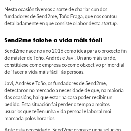
Nesta ocasión tivemos a sorte de charlar cun dos
fundadores de Send2me, Toño Fraga, que nos contou
detalladamente en que consiste o labor desta
startup
.
Send2me faiche a vida máis fácil
Send2me nace no ano 2016 como idea para o proxecto fin
de máster de Toño, Andrés e Javi. Un ano máis tarde,
constitúese como empresa co como obxectivo primordial
de “facer a vida máis fácil” ás persoas.
Javi, Andrés e Toño, os fundadores de Send2me,
detectaron no mercado a necesidade de que, na maioría
das ocasións, hai que estar na casa poder recibir un
pedido. Esta situación fai perder o tempo a moitos
usuarios que teñen unha vida persoal e laboral moi
marcada polos horarios.
Ante esta necesidade, Send2me propuxo unha solución