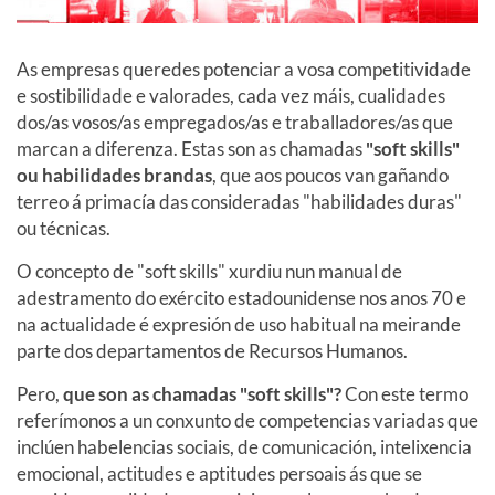
As empresas queredes potenciar a vosa competitividade
e sostibilidade e valorades, cada vez máis, cualidades
dos/as vosos/as empregados/as e traballadores/as que
marcan a diferenza. Estas son as chamadas
"soft skills"
ou habilidades brandas
, que aos poucos van gañando
terreo á primacía das consideradas "habilidades duras"
ou técnicas.
O concepto de "soft skills" xurdiu nun manual de
adestramento do exército estadounidense nos anos 70 e
na actualidade é expresión de uso habitual na meirande
parte dos departamentos de Recursos Humanos.
Pero,
que son as chamadas "soft skills"?
Con este termo
referímonos a un conxunto de competencias variadas que
inclúen habelencias sociais, de comunicación, intelixencia
emocional, actitudes e aptitudes persoais ás que se