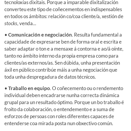
tecnoloxías dixitais. Porque a imparable dixitalización
converteu este tipo de coñecementos en indispensables
en todos os ámbitos: relación co/coa cliente/a, xestión de
stocks
, venda...
•
Comunicación e negociación
. Resulta fundamental a
capacidade de expresarse ben de forma oral e escrita e
saber adaptar o ton e a mensaxe á contorna e ao/á oínte,
tanto no ámbito interno da propia empresa como para
clientes/as externos/as. Sen dúbida, unha presentación
áxil en público contribúe máis a unha negociación que
toda unha despregadura de datos técnicos.
•
Traballo en equipo
. O coñecemento ou o rendemento
individual deben encadrarse nunha correcta dinámica
grupal para un resultado óptimo. Porque un bo traballo é
froito da colaboración, o entendemento e a suma de
esforzos de persoas con roles diferentes capaces de
entenderse coa mirada posta nun obxectivo común.