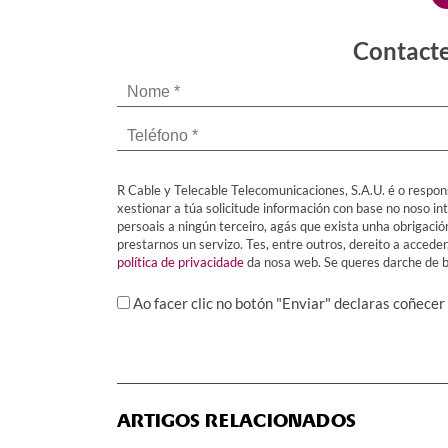
Contacte
R Cable y Telecable Telecomunicaciones, S.A.U. é o respon
xestionar a túa solicitude información con base no noso in
persoais a ningún terceiro, agás que exista unha obrigaci
prestarnos un servizo. Tes, entre outros, dereito a acceder
política de privacidade
da nosa web. Se queres darche de ba
Ao facer clic no botón "Enviar" declaras coñecer
ARTIGOS RELACIONADOS