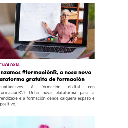
CNOLOXÍA
anzamos #formaciónR, a nosa nova
lataforma gratuíta de formación
puntádesvos á formación dixital con
#formaciónR\'? Unha nova plataforma para a
rendizaxe e a formación dende calquera espazo e
positivo.