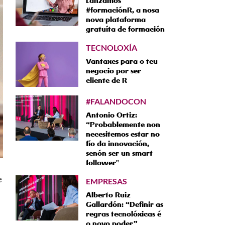
Lanzamos
#formaciónR, a nosa
nova plataforma
gratuíta de formación
TECNOLOXÍA
Vantaxes para o teu
negocio por ser
cliente de R
#FALANDOCON
Antonio Ortiz:
“Probablemente non
necesitemos estar no
fío da innovación,
senón ser un smart
follower"
e
EMPRESAS
Alberto Ruiz
Gallardón: “Definir as
regras tecnolóxicas é
o novo poder”