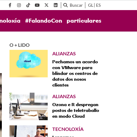
Buscar
GL
ES
noloxía
#FalandoCon
particulares
O + LIDO
ALIANZAS
Pechamos un acordo
con VMware para
blindar os centros de
datos dos nosos
clientes
ALIANZAS
Ozona e R despregan
postos de teletraballo
en modo Cloud
TECNOLOXÍA