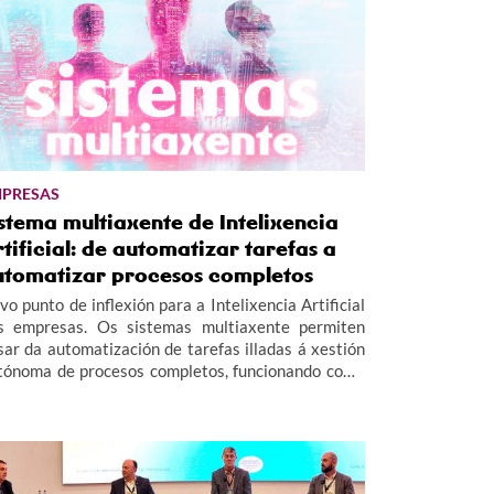
PRESAS
stema multiaxente de Intelixencia
tificial: de automatizar tarefas a
utomatizar procesos completos
vo punto de inflexión para a Intelixencia Artificial
s empresas. Os sistemas multiaxente permiten
sar da automatización de tarefas illadas á xestión
tónoma de procesos completos, funcionando como
 "equipo invisible" que opera as 24 horas para
llorar a eficiencia e a produtividade empresarial.