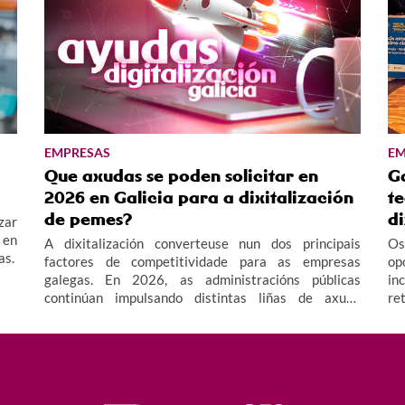
EMPRESAS
EM
Que axudas se poden solicitar en
Ga
2026 en Galicia para a dixitalización
t
de pemes?
di
zar
 en
A dixitalización converteuse nun dos principais
Os
as.
factores de competitividade para as empresas
op
galegas. En 2026, as administracións públicas
in
continúan impulsando distintas liñas de axuda
re
destinadas a facilitar a adopción de tecnoloxías
va
dixitais e fomentar a innovación no tecido
da
empresarial, especialmente no ámbito das pemes.