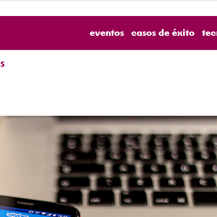
eventos
casos de éxito
tec
S