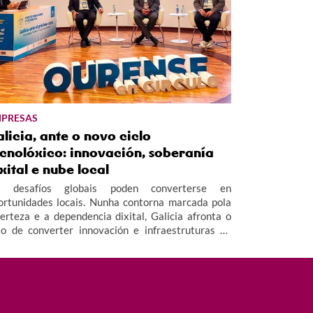
PRESAS
licia, ante o novo ciclo
ecnolóxico: innovación, soberanía
xital e nube local
 desafíos globais poden converterse en
ortunidades locais. Nunha contorna marcada pola
certeza e a dependencia dixital, Galicia afronta o
to de converter innovación e infraestruturas en
ntaxe competitiva, garantindo a soberanía dos
tos e facilitando un retorno real do investimento.