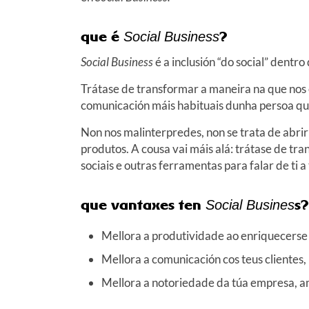
que é
?
Social Business
Social Business
é a inclusión “do social” dentr
Trátase de transformar a maneira na que n
comunicación máis habituais dunha persoa q
Non nos malinterpredes, non se trata de abri
produtos. A cousa vai máis alá: trátase de tra
sociais e outras ferramentas para falar de ti 
que vantaxes ten
s?
Social Busines
Mellora a produtividade ao enriquecerse
Mellora a comunicación cos teus clientes,
Mellora a notoriedade da túa empresa, am