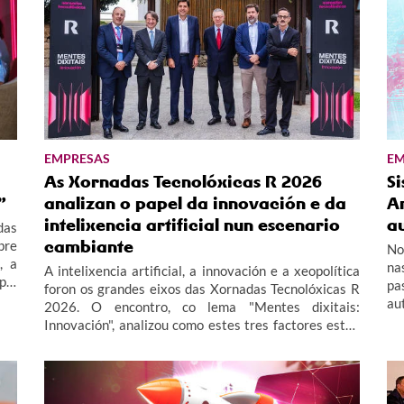
EMPRESAS
EM
As Xornadas Tecnolóxicas R 2026
Si
”
analizan o papel da innovación e da
Ar
intelixencia artificial nun escenario
a
das
cambiante
bre
No
, a
na
A intelixencia artificial, a innovación e a xeopolítica
pel
pa
foron os grandes eixos das Xornadas Tecnolóxicas R
au
2026. O encontro, co lema "Mentes dixitais:
un
Innovación", analizou como estes tres factores están
me
a redefinir o presente e o futuro das empresas.