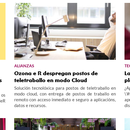
ALIANZAS
TE
Ozona e R despregan postos de
L
s
teletraballo en modo Cloud
p
Solución tecnolóxica para postos de teletraballo en
¿A
modo cloud, con entrega de postos de traballo en
\'
 os
remoto con acceso inmediato e seguro a aplicacións,
ap
deR
datos e recursos.
dis