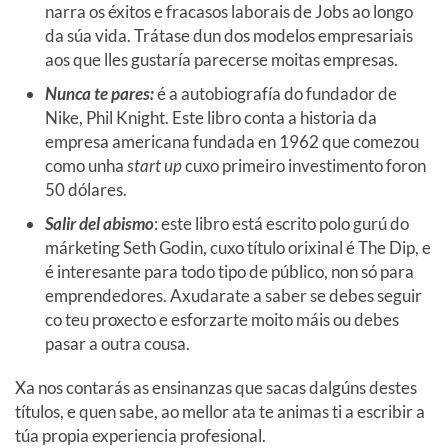
narra os éxitos e fracasos laborais de Jobs ao longo
da súa vida. Trátase dun dos modelos empresariais
aos que lles gustaría parecerse moitas empresas.
Nunca te pares:
é a autobiografía do fundador de
Nike, Phil Knight. Este libro conta a historia da
empresa americana fundada en 1962 que comezou
como unha
start up
cuxo primeiro investimento foron
50 dólares.
Salir del abismo
: este libro está escrito polo gurú do
márketing Seth Godin, cuxo título orixinal é The Dip, e
é interesante para todo tipo de público, non só para
emprendedores. Axudarate a saber se debes seguir
co teu proxecto e esforzarte moito máis ou debes
pasar a outra cousa.
Xa nos contarás as ensinanzas que sacas dalgúns destes
títulos, e quen sabe, ao mellor ata te animas ti a escribir a
túa propia experiencia profesional.