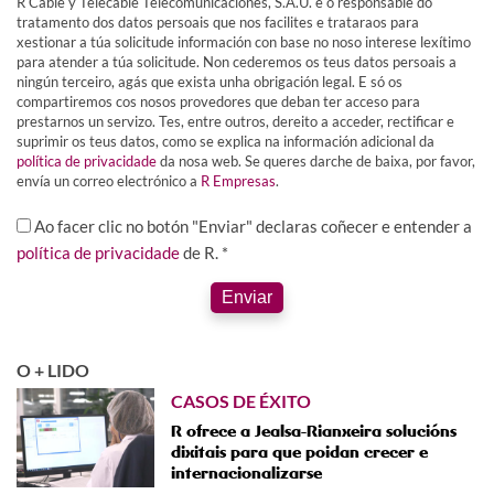
R Cable y Telecable Telecomunicaciones, S.A.U. é o responsable do
tratamento dos datos persoais que nos facilites e trataraos para
xestionar a túa solicitude información con base no noso interese lexítimo
para atender a túa solicitude. Non cederemos os teus datos persoais a
ningún terceiro, agás que exista unha obrigación legal. E só os
compartiremos cos nosos provedores que deban ter acceso para
prestarnos un servizo. Tes, entre outros, dereito a acceder, rectificar e
suprimir os teus datos, como se explica na información adicional da
política de privacidade
da nosa web. Se queres darche de baixa, por favor,
envía un correo electrónico a
R Empresas
.
Ao facer clic no botón "Enviar" declaras coñecer e entender a
política de privacidade
de R. *
Enviar
O + LIDO
CASOS DE ÉXITO
R ofrece a Jealsa-Rianxeira solucións
dixitais para que poidan crecer e
internacionalizarse