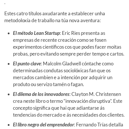
.
Estes catro títulos axudarante a establecer unha
metodoloxía de traballo na túa nova aventura:
El método Lean Startup
: Eric Ries presenta as
empresas de recente creación como se fosen
experimentos científicos cos que podes facer moitas
probas, pero evitando sempre perder tempo e cartos.
El punto clave
: Malcolm Gladwell cóntache como
determinadas condutas sociolóxicas fan que os
mercados cambien e a intención por adquirir un
produto ou servizo tamén o fagan.
El dilema de los innovadores
: Clayton M. Christensen
crea neste libro o termo “innovación disruptiva”. Este
concepto significa que hai que adiantarse ás
tendencias do mercado e ás necesidades dos clientes.
El libro negro del emprendedor
: Fernando Trías detalla