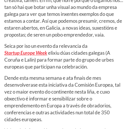
creativa, tamén. En fin, que non é porque o digamos nós...
tan só hai que botar unha visual ao mundo da empresa
galega para ver que temos inxentes exemplos do que
estamos a contar. Así que podemos presumir, cremos, de
estaren abertos, en Galicia, a novas ideas, suxestións e
propostas; de seren un pobo emprendedor, vaia.
Seica por iso un evento da relevancia da
Startup Europe Week
elixiu dúas cidades galegas (A
Coruña e Lalín) para formar parte do grupo de urbes
europeas que participan na celebración.
Dende esta mesma semana e ata finais de mes
desenvolverase esta iniciativa da Comisión Europea, tal
vez o maior evento do continente nesta liña, e cuxo
obxectivo é informar e sensibilizar sobre o
emprendemento en Europa a través de obradorios,
conferencias e outras actividades nun total de 350
cidades europeas.