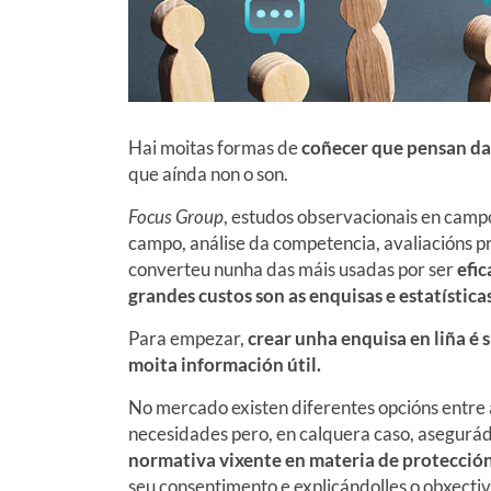
Hai moitas formas de
coñecer que pensan da
que aínda non o son.
Focus Group
, estudos observacionais en camp
campo, análise da competencia, avaliacións pr
converteu nunha das máis usadas por ser
efic
grandes custos son as enquisas e estatísticas
Para empezar,
crear unha enquisa en liña é 
moita información útil.
No mercado existen diferentes opcións entre 
necesidades pero, en calquera caso, asegurá
normativa vixente en materia de protección
seu consentimento e explicándolles o obxectiv