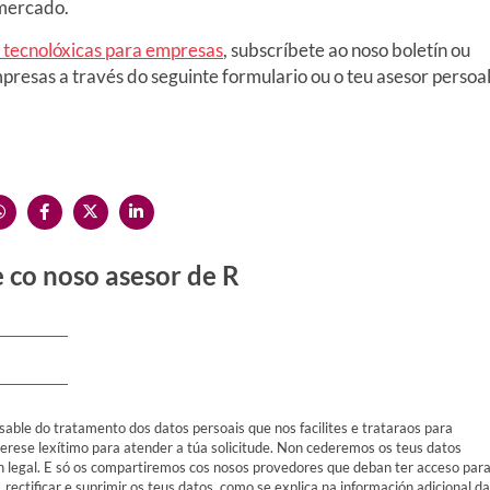
 mercado.
s tecnolóxicas para empresas
, subscríbete ao noso boletín ou
resas a través do seguinte formulario ou o teu asesor persoal
 co noso asesor de R
sable do tratamento dos datos persoais que nos facilites e trataraos para
terese lexítimo para atender a túa solicitude. Non cederemos os teus datos
ón legal. E só os compartiremos cos nosos provedores que deban ter acceso par
, rectificar e suprimir os teus datos, como se explica na información adicional da