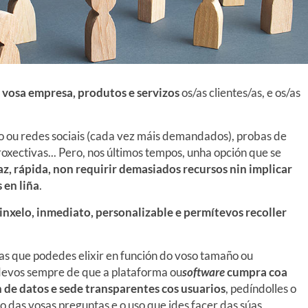
 vosa empresa, produtos e servizos
os/as clientes/as, e os/as
o ou redes sociais (cada vez máis demandados), probas de
oxectivas... Pero, nos últimos tempos, unha opción que se
az, rápida, non requirir demasiados recursos nin implicar
 en liña
.
sinxelo, inmediato, personalizable e permítevos recoller
as que podedes elixir en función do voso tamaño ou
devos sempre de que a plataforma ou
software
cumpra coa
 de datos e sede transparentes cos usuarios
, pedíndolles o
o das vosas preguntas e o uso que ides facer das súas