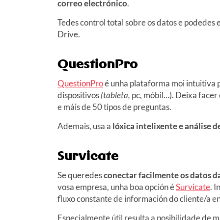
correo electrónico
.
Tedes control total sobre os datos e podedes 
Drive.
QuestionPro
QuestionPro
é unha plataforma moi intuitiva p
dispositivos
(tableta,
pc, móbil…). Deixa facer 
e máis de 50 tipos de preguntas.
Ademais, usa a
lóxica intelixente e análise 
Survicate
Se queredes
conectar facilmente os datos d
vosa empresa, unha boa opción é
Survicate
. 
fluxo constante de información do cliente/a en
Especialmente útil resulta a posibilidade de 