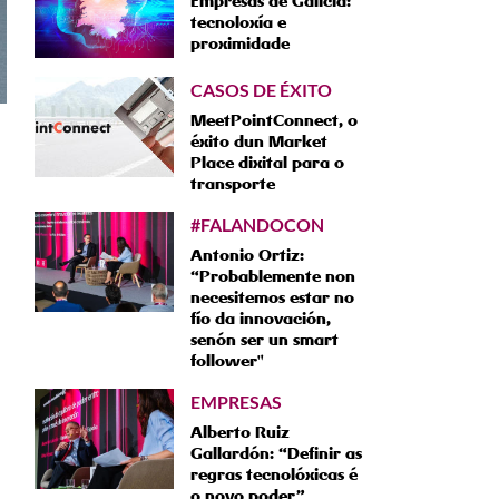
Empresas de Galicia:
tecnoloxía e
proximidade
CASOS DE ÉXITO
MeetPointConnect, o
éxito dun Market
Place dixital para o
transporte
#FALANDOCON
Antonio Ortiz:
“Probablemente non
necesitemos estar no
fío da innovación,
senón ser un smart
follower"
EMPRESAS
Alberto Ruiz
Gallardón: “Definir as
regras tecnolóxicas é
o novo poder”