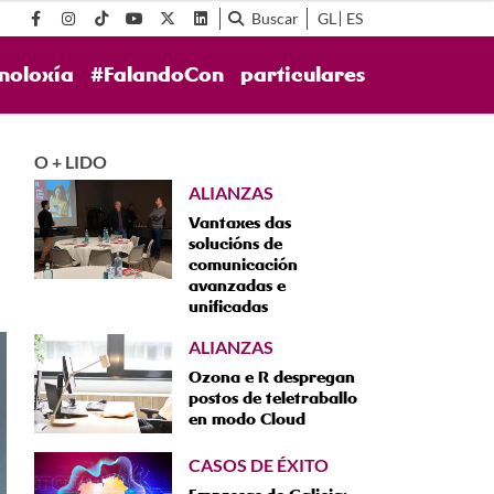
Buscar
GL
ES
noloxía
#FalandoCon
particulares
O + LIDO
ALIANZAS
Vantaxes das
solucións de
comunicación
avanzadas e
unificadas
ALIANZAS
Ozona e R despregan
postos de teletraballo
en modo Cloud
CASOS DE ÉXITO