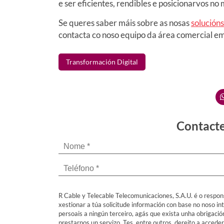
e ser eficientes, rendibles e posicionarvos no
Se queres saber máis sobre as nosas
solución
contacta co noso equipo da área comercial emp
Transformación Digital
Contacte
R Cable y Telecable Telecomunicaciones, S.A.U. é o respon
xestionar a túa solicitude información con base no noso in
persoais a ningún terceiro, agás que exista unha obrigaci
prestarnos un servizo. Tes, entre outros, dereito a acceder