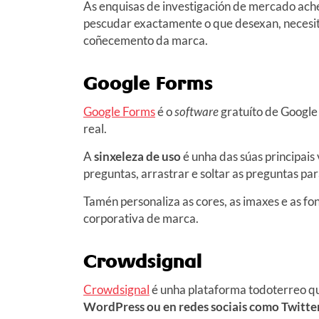
As enquisas de investigación de mercado acheg
pescudar exactamente o que desexan, necesit
coñecemento da marca.
Google Forms
Google Forms
é o
software
gratuíto de Google 
real.
A
sinxeleza de uso
é unha das súas principais 
preguntas, arrastrar e soltar as preguntas pa
Tamén personaliza as cores, as imaxes e as f
corporativa de marca.
Crowdsignal
Crowdsignal
é unha plataforma todoterreo qu
WordPress ou en redes sociais como Twitt