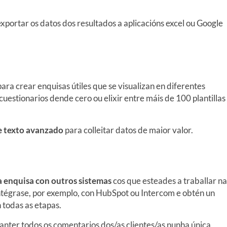
exportar os datos dos resultados a aplicacións excel ou Google
ara crear enquisas útiles que se visualizan en diferentes
cuestionarios dende cero ou elixir entre máis de 100 plantillas
de texto avanzado
para colleitar datos de maior valor.
a enquisa con outros sistemas
cos que esteades a traballar na
Intégrase, por exemplo, con HubSpot ou Intercom e obtén un
 todas as etapas.
manter todos os comentarios dos/as clientes/as nunha única