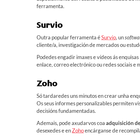
ferramenta.
Survio
Outra popular ferramenta é
Survio
, un
softwa
cliente/a, investigación de mercados ou estud
Podedes engadir imaxes e vídeos ás enquisas 
enlace, correo electrónico ou redes sociais e
Zoho
Só tardaredes uns minutos en crear unha enqu
Os seus informes personalizables permiten vi
decisións fundamentadas.
Ademais, pode axudarvos coa
adquisición d
desexedes e en
Zoho
encárganse de recompila