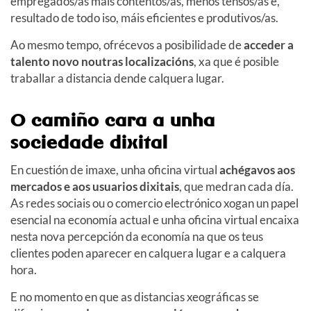
empregados/as máis contentos/as, menos tensos/as e,
resultado de todo iso, máis eficientes e produtivos/as.
Ao mesmo tempo, ofrécevos a posibilidade de
acceder a
talento novo noutras localizacións
, xa que é posible
traballar a distancia dende calquera lugar.
O camiño cara a unha
sociedade dixital
En cuestión de imaxe, unha oficina virtual
achégavos aos
mercados e aos usuarios dixitais
, que medran cada día.
As redes sociais ou o comercio electrónico xogan un papel
esencial na economía actual e unha oficina virtual encaixa
nesta nova percepción da economía na que os teus
clientes poden aparecer en calquera lugar e a calquera
hora.
E no momento en que as distancias xeográficas se