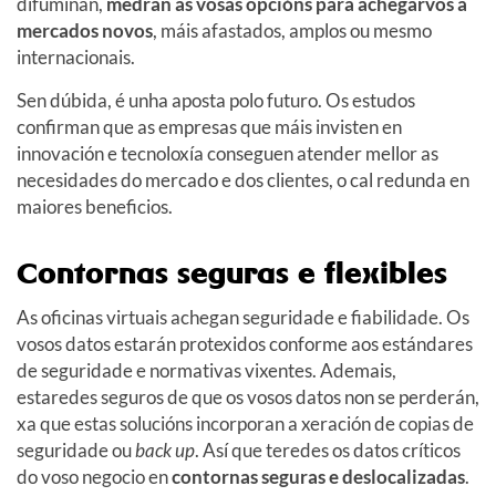
difuminan,
medran as vosas opcións para achegarvos a
mercados novos
, máis afastados, amplos ou mesmo
internacionais.
Sen dúbida, é unha aposta polo futuro. Os estudos
confirman que as empresas que máis invisten en
innovación e tecnoloxía conseguen atender mellor as
necesidades do mercado e dos clientes, o cal redunda en
maiores beneficios.
Contornas seguras e flexibles
As oficinas virtuais achegan seguridade e fiabilidade. Os
vosos datos estarán protexidos conforme aos estándares
de seguridade e normativas vixentes. Ademais,
estaredes seguros de que os vosos datos non se perderán,
xa que estas solucións incorporan a xeración de copias de
seguridade ou
back up
. Así que teredes os datos críticos
do voso negocio en
contornas
seguras
e deslocalizadas
.