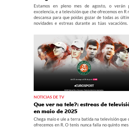
Estamos en pleno mes de agosto, o verán 
excelencia, e a televisión que che ofrecemos en R 
descansa para que poidas gozar de todas as últi
novidades e estreas durante as túas vacacións.
agosto, destacamos o novo paquete de fútbol
DAZN, que podes contratar sempre que teñas
produto de tele connosco. Por só 10 €/mes, goza
cinco partidos de LaLiga por xornada nas canles 
e 115, así como de todos os partidos que ofr
LALIGAHYPERMOTION.
NOTICIAS DE TV
Que ver na tele?: estreas de televisi
en maio de 2025
Chega maio e ule a terra batida na televisión que 
ofrecemos en R. O tenis nunca falla no quinto mes