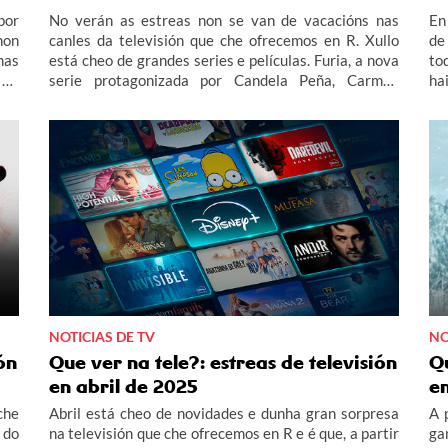
por
No verán as estreas non se van de vacacións nas
En
non
canles da televisión que che ofrecemos en R. Xullo
de
mas
está cheo de grandes series e películas. Furia, a nova
to
 En
serie protagonizada por Candela Peña, Carmen
ha
 de
Machi, Nathalie Poza, Cecilia Roth e Pilar Castro,
en
 un
chega a HBO Max. En SkyShowtime, destacan dúas
pr
 de
estreas: a oscarizada película Wicked e a segunda
Igl
114
entrega da serie Poker Face. E en Warner TV, moita
gr
ece
acción con Tokyo Vice.
po
in
NOTICIAS DE TV
NO
ón
Que ver na tele?: estreas de televisión
Qu
en abril de 2025
e
che
Abril está cheo de novidades e dunha gran sorpresa
A 
 do
na televisión que che ofrecemos en R e é que, a partir
ga