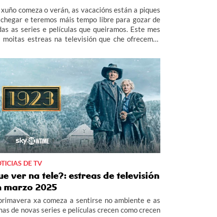
 xuño comeza o verán, as vacacións están a piques
 chegar e teremos máis tempo libre para gozar de
das as series e películas que queiramos. Este mes
i moitas estreas na televisión que che ofrecemos
 R. En SkyShowtime destaca Matices, a nova serie
otagonizada, entre outros, por Elsa Pataky e Maxi
esias; Sonic 3: La película, para toda a familia; e a
an gañadora da última gala dos Oscar, Anora. E non
des perderte baixo ningún concepto The Fear
dex, en Star Channel, e Erica en Warner TV.
TICIAS DE TV
e ver na tele?: estreas de televisión
n marzo 2025
primavera xa comeza a sentirse no ambiente e as
nas de novas series e películas crecen como crecen