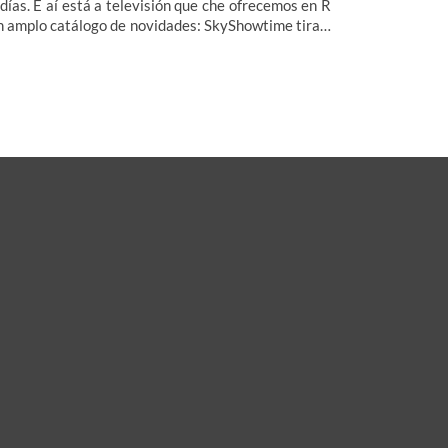
 días. E aí está a televisión que che ofrecemos en R
n amplo catálogo de novidades: SkyShowtime tira a
sa pola ventá coa 2ª tempada de 1923 e a película
 animación Transformers One. As series tamén che
rán unha alegría, a Warner TV chegan os novos
isodios de The Rookie - T7 e en Star Channel
tréase Watson. En canto aos documentais, poderás
r o especial Ciencia y cerebro en Odisea, que será a
nle aberta en marzo, e Mujeres espía en la II
erra Mundial en Historia.