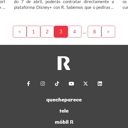
ort
do 7 de abril, poderás contratar directamente a
os
o o
plataforma Disney+ con R. Sabemos que o pediras e
cu
aí:
agora poderás gozar de estreas como a nova
ca
liz
temporada de Andor ou Mufasa: El Rey León.
de
tar
da
con
ep
<
1
2
3
4
...
8
>
e a
es
nal
ve
ca
Gu
quecheparece
tele
móbil R