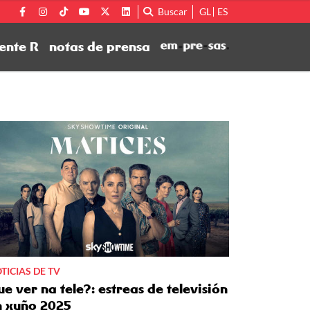
Buscar
GL
ES
ente R
notas de prensa
TICIAS DE TV
e ver na tele?: estreas de televisión
n xuño 2025