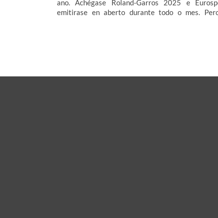
ano. Achégase Roland-Garros 2025 e Eurosp
emitirase en aberto durante todo o mes. Per
contido que se estreará en maio non remata 
SkyShowtime estreará Gladiator 2, a serie Cara fe
e para os máis peques da casa Robot Salvaje. En S
Channel non podes perderte a serie The Old Man, 
Jeff Bridges; ou coñecer máis detalles sobr
Liberación de Europa: Del Día D a Berlín, en Natio
Geographic.