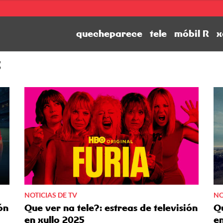
quecheparece
tele
móbil R
x
3
NOTICIAS DE TV
NO
ón
Que ver na tele?: estreas de televisión
Qu
en xullo 2025
e