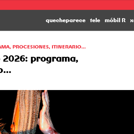
quecheparece
tele
móbil R
x
MA, PROCESIONES, ITINERARIO...
 2026: programa,
...