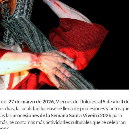
 del
27 de marzo de 2026
, Viernes de Dolores, al
5 de abril d
 días, la localidad lucense se llena de procesiones y actos qu
das las
procesiones de la Semana Santa Viveiro 2026
para
emás, te contamos más actividades culturales que se celebran