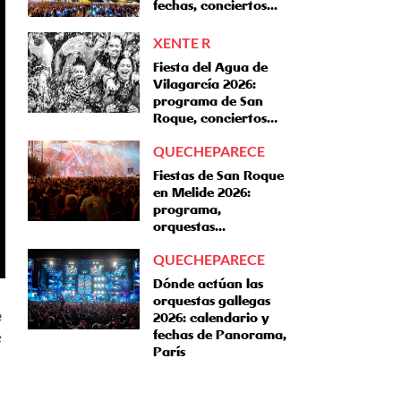
fechas, conciertos...
XENTE R
Fiesta del Agua de
Vilagarcía 2026:
programa de San
Roque, conciertos…
QUECHEPARECE
Fiestas de San Roque
en Melide 2026:
programa,
orquestas...
QUECHEPARECE
Dónde actúan las
orquestas gallegas
e
2026: calendario y
fechas de Panorama,
e
París