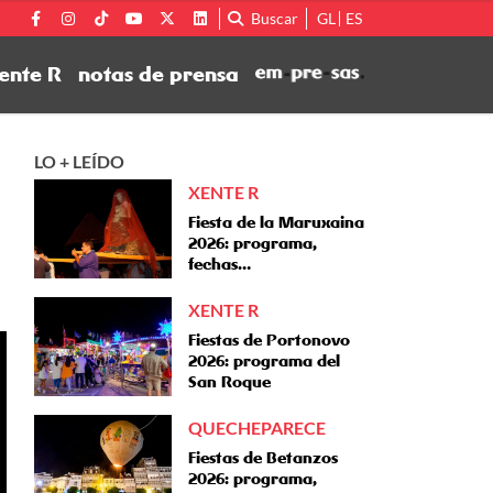
Buscar
GL
ES
ente R
notas de prensa
LO + LEÍDO
XENTE R
Fiesta de la Maruxaina
2026: programa,
fechas…
XENTE R
Fiestas de Portonovo
2026: programa del
San Roque
QUECHEPARECE
Fiestas de Betanzos
2026: programa,