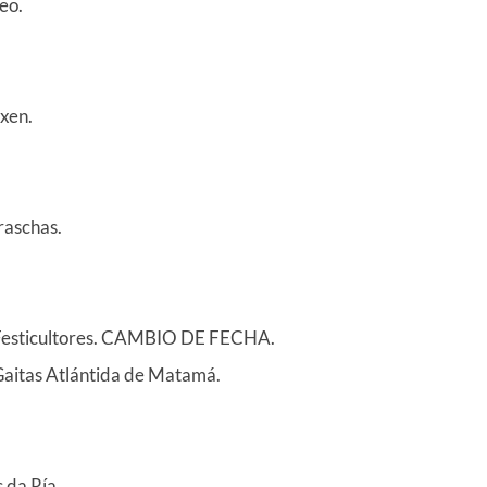
eo.
xen.
raschas.
e Festicultores. CAMBIO DE FECHA.
Gaitas Atlántida de Matamá.
 da Ría.