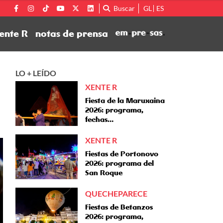
Buscar
GL
ES
ente R
notas de prensa
LO + LEÍDO
XENTE R
Fiesta de la Maruxaina
2026: programa,
fechas…
XENTE R
Fiestas de Portonovo
2026: programa del
San Roque
QUECHEPARECE
Fiestas de Betanzos
2026: programa,