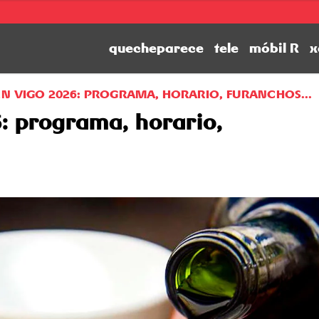
quecheparece
tele
móbil R
x
EN VIGO 2026: PROGRAMA, HORARIO, FURANCHOS...
: programa, horario,