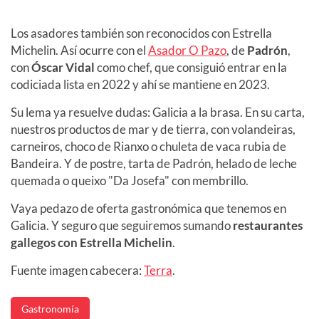
Los asadores también son reconocidos con Estrella
Michelin. Así ocurre con el
Asador O Pazo
, de
Padrón
,
con
Óscar Vidal
como chef, que consiguió entrar en la
codiciada lista en 2022 y ahí se mantiene en 2023.
Su lema ya resuelve dudas: Galicia a la brasa. En su carta,
nuestros productos de mar y de tierra, con volandeiras,
carneiros, choco de Rianxo o chuleta de vaca rubia de
Bandeira. Y de postre, tarta de Padrón, helado de leche
quemada o queixo "Da Josefa" con membrillo.
Vaya pedazo de oferta gastronómica que tenemos en
Galicia. Y seguro que seguiremos sumando
restaurantes
gallegos con Estrella Michelin
.
Fuente imagen cabecera:
Terra
.
Gastronomía