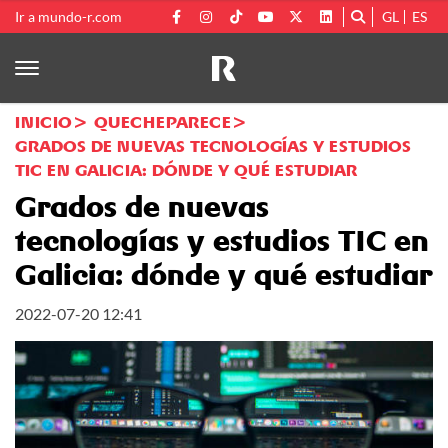
Ir a mundo-r.com
GL
ES
INICIO
QUECHEPARECE
GRADOS DE NUEVAS TECNOLOGÍAS Y ESTUDIOS
TIC EN GALICIA: DÓNDE Y QUÉ ESTUDIAR
Grados de nuevas
tecnologías y estudios TIC en
Galicia: dónde y qué estudiar
2022-07-20 12:41