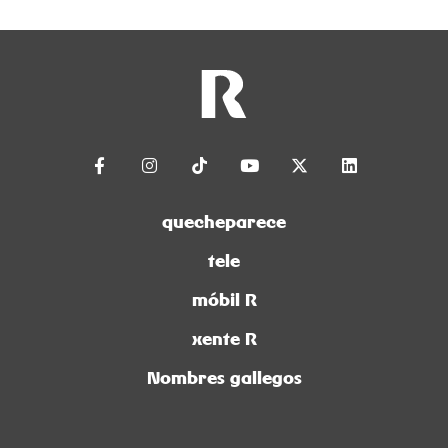
quecheparece
tele
móbil R
xente R
Nombres gallegos