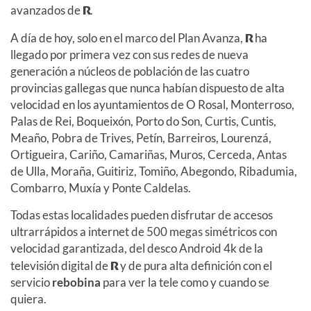
avanzados de
R
.
A día de hoy, solo en el marco del Plan Avanza,
R
ha
llegado por primera vez con sus redes de nueva
generación a núcleos de población de las cuatro
provincias gallegas que nunca habían dispuesto de alta
velocidad en los ayuntamientos de O Rosal, Monterroso,
Palas de Rei, Boqueixón, Porto do Son, Curtis, Cuntis,
Meaño, Pobra de Trives, Petín, Barreiros, Lourenzá,
Ortigueira, Cariño, Camariñas, Muros, Cerceda, Antas
de Ulla, Moraña, Guitiriz, Tomiño, Abegondo, Ribadumia,
Combarro, Muxía y Ponte Caldelas.
Todas estas localidades pueden disfrutar de accesos
ultrarrápidos a internet de 500 megas simétricos con
velocidad garantizada, del desco Android 4k de la
televisión digital de
R
y de pura alta definición con el
servicio
rebobina
para ver la tele como y cuando se
quiera.