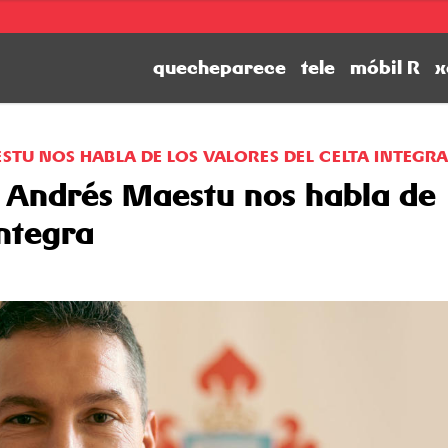
quecheparece
tele
móbil R
x
STU NOS HABLA DE LOS VALORES DEL CELTA INTEGRA
r Andrés Maestu nos habla de
Integra