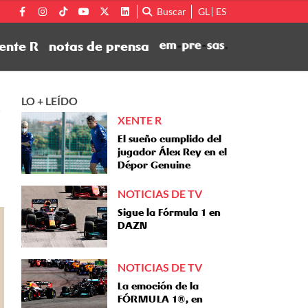
Buscar
GL
ES
ente R
notas de prensa
LO + LEÍDO
XENTE R
El sueño cumplido del
jugador Álex Rey en el
Dépor Genuine
NOTICIAS DE TV
Sigue la Fórmula 1 en
DAZN
NOTICIAS DE TV
La emoción de la
FÓRMULA 1®, en