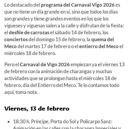
Lo destacado del
programa del Carnaval Vigo 2026
es
que no tiene un día grande en sí, sino que todos los días
son grandes y tiene grandes eventos en los que los
vigueses y viguesas salen a la calle y disfrutan de la fiesta:
el
desfile de carrozas
el sábado 14 de febrero, los
conciertos
del domingo 15 de febrero, la
quema del
Meco
del martes 17 de febrero o el
entierro del Meco
el
miércoles 18 de febrero.
Pero el
Carnaval de Vigo 2026
empiezan ya el viernes 13
de febrero con la animación de charangas y muchas
actividades que se prolongan hasta el miércoles 18 de
febrero, día del Entierro del Meco. Te lo contamos todo
aquí, toma nota.
Viernes, 13 de febrero
18:30 h. Príncipe, Porta do Sol y Policarpo Sanz:
Animación en las calles con la charanga Imperiales y