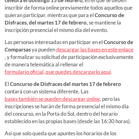
celebra el domingo 15 de febrero,
en el que se deben
inscribir de forma
online
previamente todos aquellos que
quieran participar, mientras que para el
Concurso de
Disfraces, del martes 17 de febrero,
se mantiene la
inscripción presencial el mismo día del evento.
Las personas interesadas en participar en el
Concurso de
Comparsas
ya pueden
descargar las bases en este enlace
, y formalizar su solicitud de participación exclusivamente
de manera telemática al rellenar el
formulario oficial, que puedes descargarlo aquí
.
El
Concurso de Disfraces del martes 17 de febrero
contará con un sistema diferente. Las
bases también se pueden descargar
online
, pero las
inscripciones se harán de forma presencial el mismo día
del concurso, en la Porta do Sol, dentro del horario
establecido en las propias bases (desde las 16:30 horas).
Así que solo queda que apuntes los horarios de los