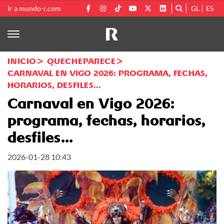
Ir a mundo-r.com
GL
ES
INICIO
QUECHEPARECE
CARNAVAL EN VIGO 2026: PROGRAMA, FECHAS,
HORARIOS, DESFILES...
Carnaval en Vigo 2026:
programa, fechas, horarios,
desfiles...
2026-01-28 10:43