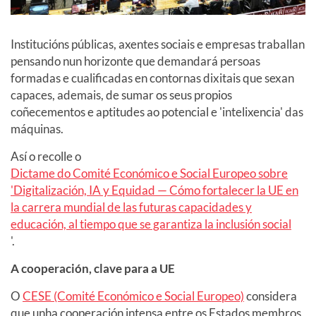
Institucións públicas, axentes sociais e empresas traballan
pensando nun horizonte que demandará persoas
formadas e cualificadas en contornas dixitais que sexan
capaces, ademais, de sumar os seus propios
coñecementos e aptitudes ao potencial e 'intelixencia' das
máquinas.
Así o recolle o
Dictame do Comité Económico e Social Europeo sobre
'Digitalización, IA y Equidad — Cómo fortalecer la UE en
la carrera mundial de las futuras capacidades y
educación, al tiempo que se garantiza la inclusión social
'.
A cooperación, clave para a UE
O
CESE (Comité Económico e Social Europeo)
considera
que unha cooperación intensa entre os Estados membros