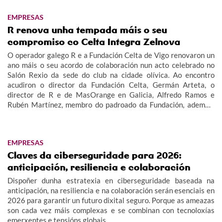
EMPRESAS
R renova unha tempada máis o seu
compromiso co Celta Integra Zelnova
O operador galego R e a Fundación Celta de Vigo renovaron un
ano máis o seu acordo de colaboración nun acto celebrado no
Salón Rexio da sede do club na cidade olívica. Ao encontro
acudiron o director da Fundación Celta, Germán Arteta, o
director de R e de MasOrange en Galicia, Alfredo Ramos e
Rubén Martínez, membro do padroado da Fundación, ademais
de membros do equipo e corpo técnico do Celta Integra Zelnova,
dando imaxe así ao valor social deste proxecto.
EMPRESAS
Claves da ciberseguridade para 2026:
anticipación, resiliencia e colaboración
Dispoñer dunha estratexia en ciberseguridade baseada na
anticipación, na resiliencia e na colaboración serán esenciais en
2026 para garantir un futuro dixital seguro. Porque as ameazas
son cada vez máis complexas e se combinan con tecnoloxías
emerxentes e tensións globais.