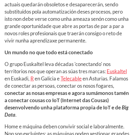
actuais quedarán obsoletos e desaparecerán, sendo
substituídos pola automatización deses procesos, pero
isto non debe verse como unha ameaza senón como unha
grande oportunidade que abre as portas de par a par a
novos roles profesionais que traerán consigo o reto de
vivir nunha aprendizaxe permanente.
Un mundo no que todo está conectado
O grupo Euskaltel leva décadas 'conectando' nos
territorios nos que operan as súas tres marcas:
Euskaltel
en Euskadi,
R
en Galicia e
Telecable
en Asturias. Falamos
de conectar as persoas, conectar os nosos fogares,
conectar as nosas empresas e agora sumámonos tamén
a conectar cousas co IoT (Internet das Cousas)
desenvolvendo unha plataforma propia de IoT e de
Big
Data
.
Home e máquina deben convivir social e laboralmente.
Non son excluíntes: as máquinas poden xestionar grandes