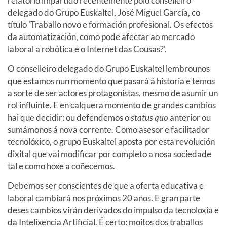
relatorio impartido recentemente polo conselleiro
delegado do Grupo Euskaltel, José Miguel García, co
título 'Traballo novo e formación profesional. Os efectos
da automatización, como pode afectar ao mercado
laboral a robótica e o Internet das Cousas?'.
O conselleiro delegado do Grupo Euskaltel lembrounos
que estamos nun momento que pasará á historia e temos
a sorte de ser actores protagonistas, mesmo de asumir un
rol influínte. E en calquera momento de grandes cambios
hai que decidir: ou defendemos o
status quo
anterior ou
sumámonos á nova corrente. Como asesor e facilitador
tecnolóxico, o grupo Euskaltel aposta por esta revolución
dixital que vai modificar por completo a nosa sociedade
tal e como hoxe a coñecemos.
Debemos ser conscientes de que a oferta educativa e
laboral cambiará nos próximos 20 anos. E gran parte
deses cambios virán derivados do impulso da tecnoloxía e
da Intelixencia Artificial. É certo: moitos dos traballos