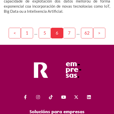
capacidade de explotación dos datos mellorou de forma
exponencial coa incorporación de novas tecnoloxías como IoT,
Big Data ou a Intelixencia Artificial.
<
1
...
5
6
7
...
62
>
Solucións para empresas