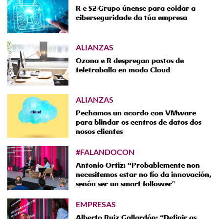
R e S2 Grupo únense para coidar a
ciberseguridade da túa empresa
ALIANZAS
Ozona e R despregan postos de
teletraballo en modo Cloud
ALIANZAS
Pechamos un acordo con VMware
para blindar os centros de datos dos
nosos clientes
#FALANDOCON
Antonio Ortiz: “Probablemente non
necesitemos estar no fío da innovación,
senón ser un smart follower"
EMPRESAS
Alberto Ruiz Gallardón: “Definir as