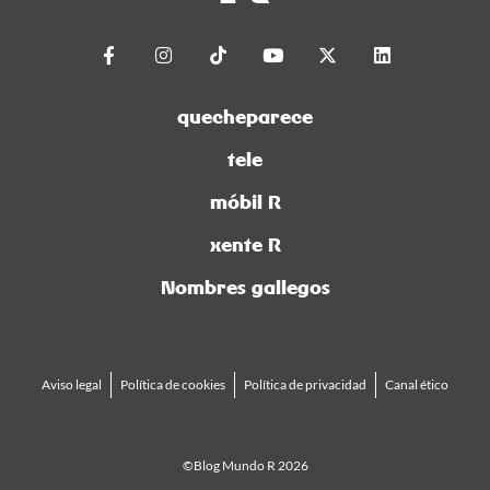
quecheparece
tele
móbil R
xente R
Nombres gallegos
Aviso legal
Política de cookies
Política de privacidad
Canal ético
©Blog Mundo R 2026