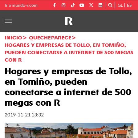
Ir a mundo-r.com
GL
ES
INICIO
QUECHEPARECE
HOGARES Y EMPRESAS DE TOLLO, EN TOMIÑO,
PUEDEN CONECTARSE A INTERNET DE 500 MEGAS
CON R
Hogares y empresas de Tollo,
en Tomiño, pueden
conectarse a internet de 500
megas con R
2019-11-21 13:32