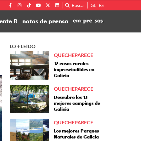
Buscar
GL
ES
ente R
notas de prensa
LO + LEÍDO
QUECHEPARECE
12 casas rurales
imprescindibles en
Galicia
QUECHEPARECE
Descubre los 13
mejores campings de
Galicia
QUECHEPARECE
Los mejores Parques
Naturales de Galicia