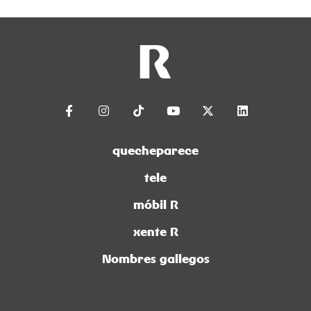
quecheparece
tele
móbil R
xente R
Nombres gallegos